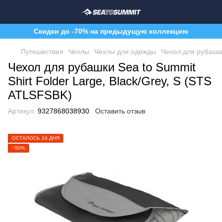
Скидки до -70% на предыдущую коллекцию
Путешествия
Чехлы
Чехлы для одежды
Чехол для рубашки
Чехол для рубашки Sea to Summit
Shirt Folder Large, Black/Grey, S (STS
ATLSFSBK)
Артикул:
9327868038930
Оставить отзыв
ОСТАЛОСЬ 24 ДНЯ
−50%