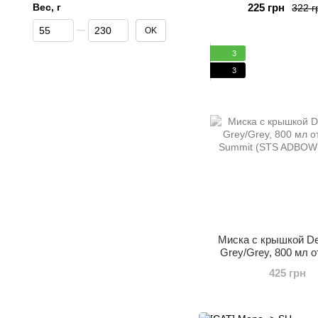
Вес, г
225 грн
322 г
От Вес, г
До Вес, г
OK
3
3
Миска с крышкой De
Grey/Grey, 800 мл о
Summit (STS ADBO
425 грн