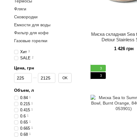
Термосы
Фляги
Сковородки
Емкости для воды
Фильтр для кофе
Миска складная Sea 
Detour Stainless 
Газовые горелки
Collapsible Bowl, 
1 426 грн
Brown, L (STS ACK
Хит
3
060307)
SALE
2
Цена, грн
3
От Цена, грн
До Цена, грн
3
OK
Объем, л
0.84
1
0.215
1
0.415
1
0.6
1
0.65
1
0.665
1
0.68
1