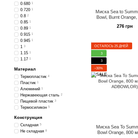
0.680
1
0.720
1
Миска Sea to Summ
0.8
2
Bowl, Burnt Orange,
0.85
1
(STS 053901
276 грн
0.89
1
0.915
1
0.945
1
ОСТАЛОСЬ 25 ДНЕЙ
1
3
1.15
1
3
1.17
1
3
−30%
Материал
Термопластик
4
Пластик
1
Алюминий
1
Нержавеющая сталь
2
Пищевой пластик
3
Термосиликон
5
Конструкция
Складная
5
Миска Sea To Summi
Не складная
8
Bowl Orange, 800 
ADBOWLOR