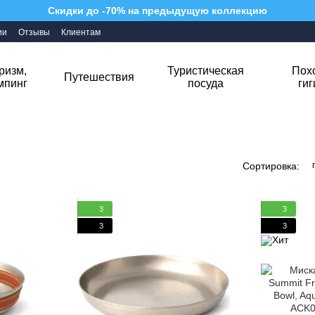
Скидки до -70% на предыдущую коллекцию
ии
Отзывы
Клиентам
ризм,
Туристическая
Пох
Путешествия
мпинг
посуда
ги
Сортировка:
3
3
3
3