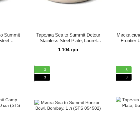
to Summit
Тарелка Sea to Summit Detour
Миска скл
Steel
Stainless Steel Plate, Laurel
Frontier 
Bombay
Wreath Green (STS
Aqua S
1 104 грн
039011-
ACK039021-662004)
ACK0
3
3
3
3