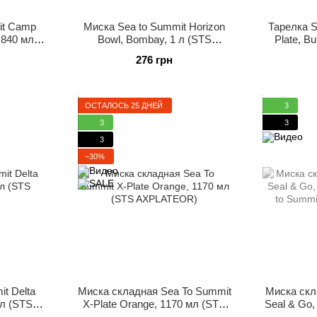
it Camp
Миска Sea to Summit Horizon
Тарелка 
 840 мл
Bowl, Bombay, 1 л (STS
Plate, B
)
054502)
276 грн
ОСТАЛОСЬ 25 ДНЕЙ
3
3
3
3
−30%
t Delta
Миска складная Sea To Summit
Миска скл
мл (STS
X-Plate Orange, 1170 мл (STS
Seal & Go,
)
AXPLATEOR)
to Summi