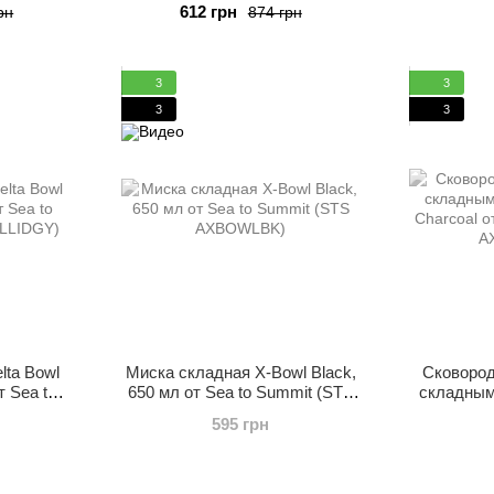
612 грн
рн
874 грн
3
3
3
3
lta Bowl
Миска складная X-Bowl Black,
Сковород
т Sea to
650 мл от Sea to Summit (STS
складным
WLLIDGY)
AXBOWLBK)
Charcoal о
595 грн
AX