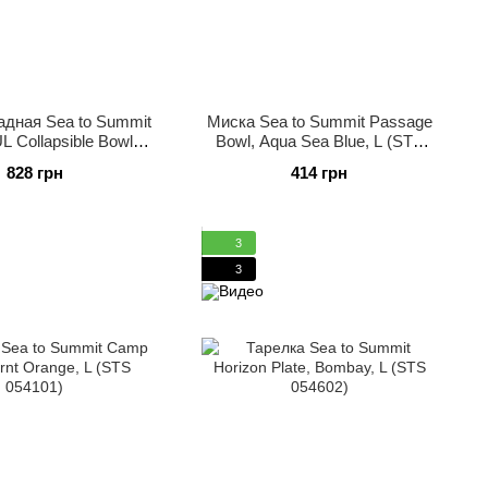
адная Sea to Summit
Миска Sea to Summit Passage
UL Collapsible Bowl,
Bowl, Aqua Sea Blue, L (STS
ea Blue, L (STS
ACK037011-060211)
828 грн
414 грн
38011-060207)
3
3