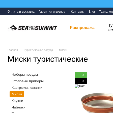
Перейти к основному контенту
Оплата и доставка
Гарантия и возврат
Контакты
Блог
Технолог
Ту
Распродажа
ке
Главная
Туристическая посуда
Миски
Миски туристические
Наборы посуды
3
Столовые приборы
3
Кастрюли, казанки
Миски
Кружки
Чайники