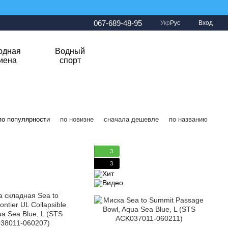
067-689-48-95
Укр
Рус
Вход
одная
Водный
гиена
спорт
по популярности
по новизне
сначала дешевле
по названию
3
3