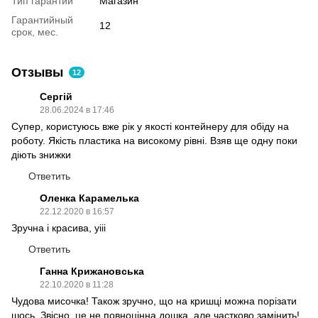
Тип гарантии
Магазин
Гарантийный
12
срок, мес.
Отзывы
12
Сергій
28.06.2024 в 17:46
Супер, користуюсь вже рік у якості контейнеру для обіду на
роботу. Якість пластика на високому рівні. Взяв ще одну поки
діють знижки
Ответить
Оленка Карамелька
22.12.2020 в 16:57
Зручна і красива, уііі
Ответить
Ганна Крижановська
22.10.2020 в 11:28
Чудова мисочка! Також зручно, що на кришці можна порізати
шось. Звісно, це не повноцінна дошка, але частково замінить!