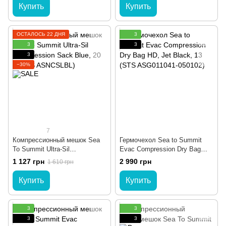
Купить
Купить
ОСТАЛОСЬ 22 ДНЯ
3
3
3
3
−30%
7
Компрессионный мешок Sea
Гермочехол Sea to Summit
To Summit Ultra-Sil
Evac Compression Dry Bag
Compression Sack Blue, 20 л
HD, Jet Black, 13 (STS
1 127 грн
2 990 грн
1 610 грн
(STS ASNCSLBL)
ASG011041-050102)
Купить
Купить
3
3
3
3