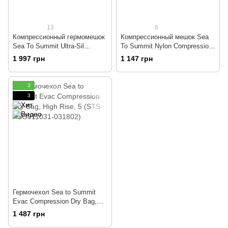
13
6
Компрессионный гермомешок
Компрессионный мешок Sea
Sea To Summit Ultra-Sil
To Summit Nylon Compression
Compression Dry Sack Grey,
Sack Blue, 20 л (STS ACSLBL)
1 997 грн
1 147 грн
20 л (STS AUCDSL)
3
3
Гермочехол Sea to Summit
Evac Compression Dry Bag,
High Rise, 5 (STS ASG011031-
1 487 грн
031802)