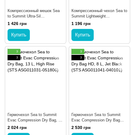
Компрессионный мешок Sea
Компрессионный чехол Sea to
to Summit Ultra-Sil
Summit Lightweight
Compression Sack, High Rise,
Compression Sack, 8 л, Burnt
1 426 грн
1 196 грн
8 (STS ASG022021-041804)
Olive (STS ASG022011-040311)
Купить
Купить
3
3
3
3
Гермочехол Sea to Summit
Гермочехол Sea to Summit
Evac Compression Dry Bag, 13
Evac Compression Dry Bag
L, High Rise (STS ASG011031-
HD, 8 L, Jet Black (STS
2 024 грн
2 530 грн
051806)
ASG011041-040101)