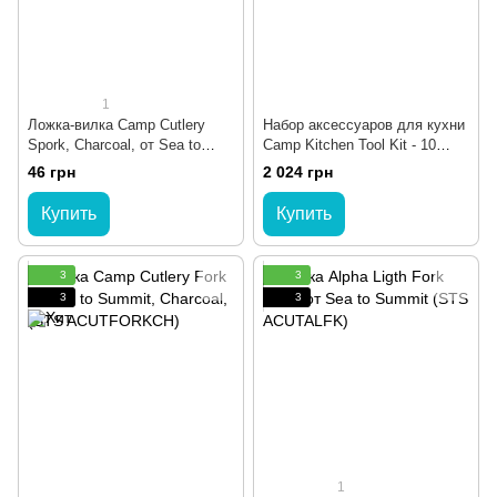
1
Ложка-вилка Camp Cutlery
Набор аксессуаров для кухни
Spork, Charcoal, от Sea to
Camp Kitchen Tool Kit - 10
Summit (STS ACUTSPORKCH)
Piece Set от Sea To Summit,
46 грн
2 024 грн
Black (STS ACK022011-
122104)
Купить
Купить
3
3
3
3
1