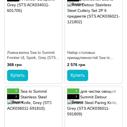
Ложка-вилка Sea to Summit
Набор столовых
Frontier UL Spork, Grey (STS
принадлежностей Sea to
ACK034011-601705)
Summit Detour Stainless Steel
368 грн
2 576 грн
Cutlery Set 2P 6 предметів
(STS ACK036021-121802)
Купить
Купить
3
3
3
3