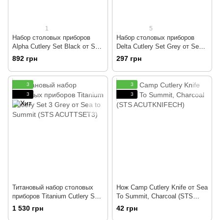
1
5
Набор столовых приборов
Набор столовых приборов
Alpha Cutlery Set Black от Sea
Delta Cutlery Set Grey от Sea
to Summit (STS ACUTASET3)
to Summit (STS
892 грн
297 грн
ADCUTSETGY)
3
3
3
3
Титановый набор столовых
Нож Camp Cutlery Knife от Sea
приборов Titanium Cutlery Set
To Summit, Charcoal (STS
3 Grey от Sea to Summit (STS
ACUTKNIFECH)
1 530 грн
42 грн
ACUTTSET3)