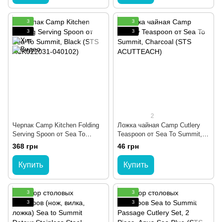
3
3
3
3
2
Черпак Camp Kitchen Folding
Ложка чайная Camp Cutlery
Serving Spoon от Sea To
Teaspoon от Sea To Summit,
Summit, Black (STS
Charcoal (STS ACUTTEACH)
368 грн
46 грн
ACK022031-040102)
Купить
Купить
3
3
3
3