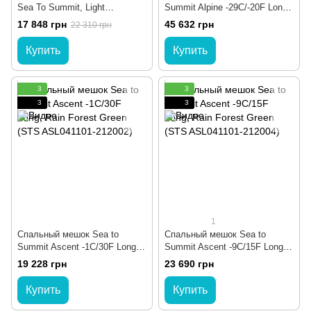
Sea To Summit, Light
Summit Alpine -29C/-20F Long,
Gray/Yellow, 183 см, Double
Blazing Yellow (STS
17 848 грн
45 632 грн
22 310 грн
(STS AEB1-D)
ASL041043-210903)
Купить
Купить
3
3
3
3
1
Спальный мешок Sea to
Спальный мешок Sea to
Summit Ascent -1C/30F Long,
Summit Ascent -9C/15F Long,
Rain Forest Green (STS
Rain Forest Green (STS
19 228 грн
23 690 грн
ASL041101-212002)
ASL041101-212004)
Купить
Купить