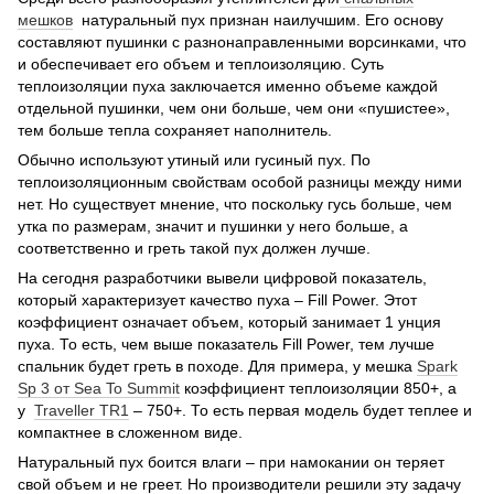
мешков
натуральный пух признан наилучшим. Его основу
составляют пушинки с разнонаправленными ворсинками, что
и обеспечивает его объем и теплоизоляцию. Суть
теплоизоляции пуха заключается именно объеме каждой
отдельной пушинки, чем они больше, чем они «пушистее»,
тем больше тепла сохраняет наполнитель.
Обычно используют утиный или гусиный пух. По
теплоизоляционным свойствам особой разницы между ними
нет. Но существует мнение, что поскольку гусь больше, чем
утка по размерам, значит и пушинки у него больше, а
соответственно и греть такой пух должен лучше.
На сегодня разработчики вывели цифровой показатель,
который характеризует качество пуха – Fill Power. Этот
коэффициент означает объем, который занимает 1 унция
пуха. То есть, чем выше показатель Fill Power, тем лучше
спальник будет греть в походе. Для примера, у мешка
Spark
Sp 3 от Sea To Summit
коэффициент теплоизоляции 850+, а
у
Traveller TR1
– 750+. То есть первая модель будет теплее и
компактнее в сложенном виде.
Натуральный пух боится влаги – при намокании он теряет
свой объем и не греет. Но производители решили эту задачу