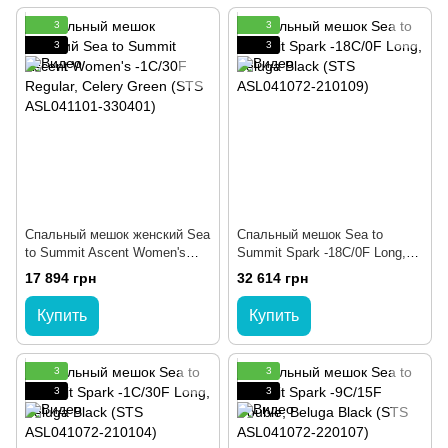
3
3
3
3
Спальный мешок женский Sea
Спальный мешок Sea to
to Summit Ascent Women's
Summit Spark -18C/0F Long,
-1C/30F Regular, Celery Green
Beluga Black (STS ASL041072-
17 894 грн
32 614 грн
(STS ASL041101-330401)
210109)
Купить
Купить
3
3
3
3