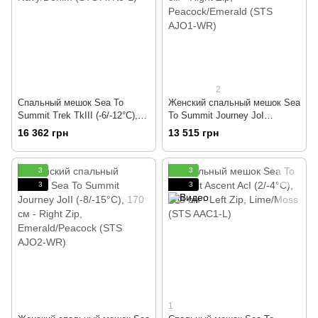
2
Спальный мешок Sea To
Женский спальный мешок Sea
Summit Trek TkIII (-6/-12°C),
To Summit Journey JoI
198 см - Left Zip, Navy/Denim
(-1/-8°C), 170 см - Right Zip,
16 362 грн
13 515 грн
(STS ATK3-L)
Peacock/Emerald (STS AJO1-
WR)
3
3
3
3
1