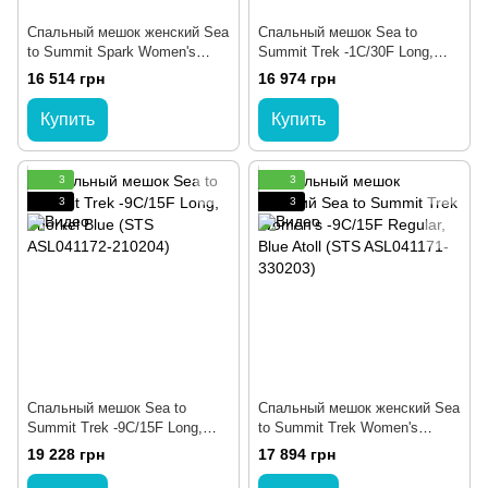
Спальный мешок женский Sea
Спальный мешок Sea to
to Summit Spark Women's
Summit Trek -1C/30F Long,
7C/45F Long, Pewter Grey
Snorkel Blue (STS ASL041172-
16 514 грн
16 974 грн
(STS ASL041071-351702)
210202)
Купить
Купить
3
3
3
3
Спальный мешок Sea to
Спальный мешок женский Sea
Summit Trek -9C/15F Long,
to Summit Trek Women's
Snorkel Blue (STS ASL041172-
-9C/15F Regular, Blue Atoll
19 228 грн
17 894 грн
210204)
(STS ASL041171-330203)