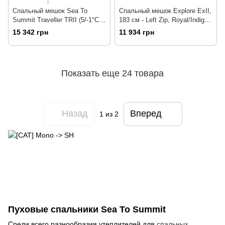
1
Спальный мешок Sea To
Спальный мешок Explore ExII,
Summit Traveller TRII (5/-1°C),
183 см - Left Zip, Royal/Indigo
198 см - Left Zip, Teal (STS
от Sea to Summit (STS AEX2-
15 342 грн
11 934 грн
ATR2-L)
R)
Показать еще 24 товара
Назад
Вперед
1
из 2
Пуховые спальники Sea To Summit
Среди всего разнообразия утеплителей для
спальных