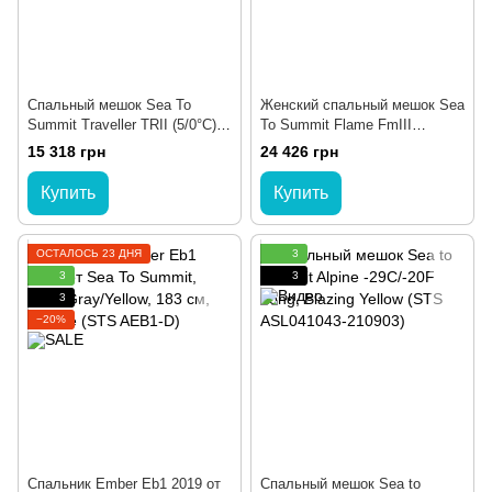
Спальный мешок Sea To
Женский спальный мешок Sea
Summit Traveller TRII (5/0°C),
To Summit Flame FmIII
183 см - Left Zip, Teal (STS
(-4/-10°C), 183 см - Right Zip,
15 318 грн
24 426 грн
ATR2-R-TL)
Light Grey/Paprika (STS AFM3-
WL)
Купить
Купить
ОСТАЛОСЬ 23 ДНЯ
3
3
3
3
−20%
Спальник Ember Eb1 2019 от
Спальный мешок Sea to