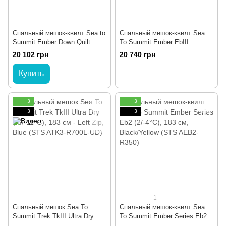
Спальный мешок-квилт Sea to
Спальный мешок-квилт Sea
Summit Ember Down Quilt
To Summit Ember EbIII
-1C|30F, 198 см, Beluga, Long
(-4/-10°C), 183 см, Dark
20 102 грн
20 740 грн
(STS ASL042012-210104)
Grey/Yellow (STS AEB3-R)
Купить
3
3
3
3
1
Спальный мешок Sea To
Спальный мешок-квилт Sea
Summit Trek TkIII Ultra Dry
To Summit Ember Series Eb2
(-5/-11°C), 183 см - Left Zip,
(2/-4°C), 183 см, Black/Yellow