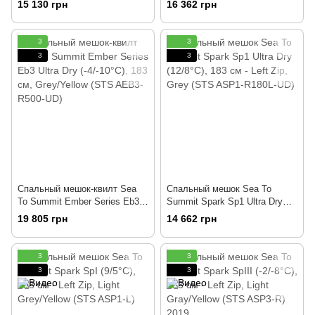
15 130 грн
16 362 грн
Blue (STS ATK3-R700L-UD)
(STS AEB2-R350)
3
3
3
3
Спальный мешок-квилт Sea
Спальный мешок Sea To
To Summit Ember Series Eb3
Summit Spark Sp1 Ultra Dry
Ultra Dry (-4/-10°C), 183 см,
(12/8°C), 183 см - Left Zip,
19 805 грн
14 662 грн
Grey/Yellow (STS AEB3- R500-
Grey (STS ASP1-R180L-UD)
UD)
3
3
3
3