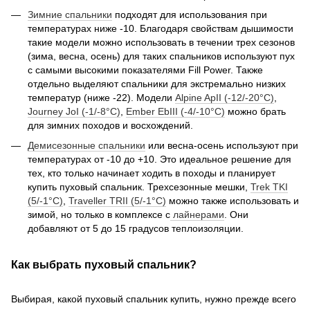
Зимние спальники
подходят для использования при
температурах ниже -10. Благодаря свойствам дышимости
такие модели можно использовать в течении трех сезонов
(зима, весна, осень) для таких спальников используют пух
с самыми высокими показателями Fill Power. Также
отдельно выделяют спальники для экстремально низких
температур (ниже -22). Модели
Alpine ApII (-12/-20°C)
,
Journey JoI (-1/-8°C)
,
Ember EbIII (-4/-10°C)
можно брать
для зимних походов и восхождений.
Демисезонные спальники
или весна-осень используют при
температурах от -10 до +10. Это идеальное решение для
тех, кто только начинает ходить в походы и планирует
купить пуховый спальник. Трехсезонные мешки,
Trek TKI
(5/-1°C)
,
Traveller TRII (5/-1°C)
можно также использовать и
зимой, но только в комплексе с
лайнерами
. Они
добавляют от 5 до 15 градусов теплоизоляции.
Как выбрать пуховый спальник?
Выбирая, какой пуховый спальник купить, нужно прежде всего