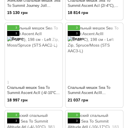
Женский спальный мешок Sea
Спальный мешок Sea To
To Summit Journey JoII
Summit Ascent AcI (2/-4°C),
(-8/-15°C), 170 см - Right Zip,
198 см - Left Zip, Lime/Moss
15 130 грн
18 814 грн
Emerald/Peacock (STS AJO2-
(STS AAC1-L)
WR)
3
3
3
3
1
Спальный мешок Sea To
Спальный мешок Sea To
Summit Ascent AcII (-4/-10°C),
Summit Ascent AcIII
198 см - Left Zip, Moss/Spruce
(-11/-18°C), 198 см - Left Zip,
18 997 грн
21 037 грн
(STS AAC2-L)
Spruce/Moss (STS AAC3-L)
3
3
3
3