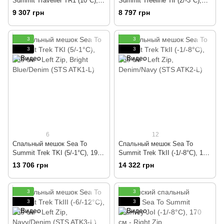
Summit Traveller TR1 (10°C),
Summit Treeline TlI (2/-3°C),
183 см - Left Zip, Teal (STS
183 см - Left Zip, Black (STS
9 307 грн
8 797 грн
ATR1-R) 2019
ATL1-R)
3
3
3
3
6
12
Спальный мешок Sea To
Спальный мешок Sea To
Summit Trek TKI (5/-1°C), 198
Summit Trek TkII (-1/-8°C), 198
см - Left Zip, Bright Blue/Denim
см - Left Zip, Denim/Navy (STS
13 706 грн
14 322 грн
(STS ATK1-L)
ATK2-L)
3
3
3
3