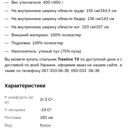
Вес утеплителя: 400 г/450 г
На внутреннюю ширину области груди: 155 см/164,5 см
На внутреннюю ширину области бедер: 136 см/143 см
На внутреннюю ширину области ног: 103 см/107 см
Внешний материал: 100% полиэстер
Подложка: 100% полиэстер
Наполнитель: утиный пух (75% пуха)
Вы можете купить спальник
Treeline TlI
по доступной цене и с
доставкой по всей Украине, оформив заказ на нашем сайте, а
также по телефону 067-333-06-38, 050-033 -06-38.
Характеристики
tᵒ комфорта (ж/
2/-3 Сᵒ
м)
tᵒ экстрима
-19 Сᵒ
Ростовка
183 см
Вид
Кокон