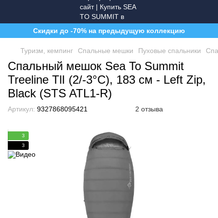
Скидки до -70% на предыдущую коллекцию
Туризм, кемпинг
Спальные мешки
Пуховые спальники
Спа
Спальный мешок Sea To Summit
Treeline TlI (2/-3°C), 183 см - Left Zip,
Black (STS ATL1-R)
Артикул:
9327868095421
2 отзыва
3
3