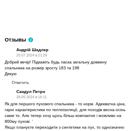
Отзывы
2
Андрій Шадлер
20.07.2024 в 21:29
Добрий вечір! Підкажіть будь ласка загальну довжину
спальника на розмір зросту 183 та 198
Дякую
Ответить
Сандул Петро
28.05.2024 в 16:11
Як для першого пухового спальника - то норм. Адекватна ціна,
гарні характеристики по теплоізоляції, для походів весна-осінь
саме то. Але тепер хочу щось більш компактне і можливо на
800му пухові. ʼ
Якщо плануєте переходити з синтетики на пух, то однозначно