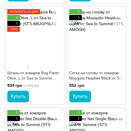
ОСТАЛОСЬ 24 ДНЯ
3
3
3
3
−30%
5
Штаны от комаров Bug Pants
Сетка на голову от комаров
Olive, L от Sea to Summit
Mosquito Headnet Black от Sea
(STS ABUGPSLG)
to Summit (STS AMOSH)
934 грн
552 грн
1 334 грн
Купить
Купить
3
3
3
3