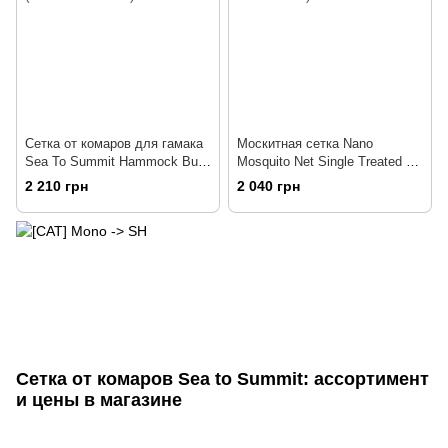
Сетка от комаров для гамака
Москитная сетка Nano
Sea To Summit Hammock Bug
Mosquito Net Single Treated от
Net Grey (STS AHAMBUG)
Sea to Summit (STS
2 210 грн
2 040 грн
ANMOSSP)
Сетка от комаров Sea to Summit
: ассортимент
и цены в магазине