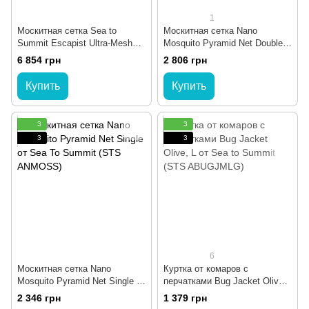
1
Москитная сетка Sea to
Москитная сетка Nano
Summit Escapist Ultra-Mesh
Mosquito Pyramid Net Double
Inner Bug Tent (STS
от Sea To Summit (STS
6 854 грн
2 806 грн
AESCUMBUGTENT)
ANMOSD)
Купить
Купить
3
3
3
3
6
Москитная сетка Nano
Куртка от комаров с
Mosquito Pyramid Net Single от
перчатками Bug Jacket Olive,
Sea To Summit (STS
L от Sea to Summit (STS
2 346 грн
1 379 грн
ANMOSS)
ABUGJMLG)