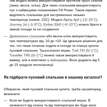
такі моделі можна використовувати протягом трьох сезонів
(зима, весна, осінь). Для таких спальників використовують
пух з найвищими показниками Fill Power. Також окремо
виділяють спальники для екстремально низьких
температур (нижче -22С). Моделі
Alpine ApII (-12/-20°C)
,
Journey JoI (-1/-8°C)
,
Ember EbIII (-4/-10°C)
можна брати в
зимові походи та на сходження.
Демісезонні спальники
або весна-осінь використовують
при температурах від -10 до +10. Це ідеальне рішення для
тих, хто лише починає ходити в походи та планує купити
пуховий спальник. Трьохсезонні мішки,
Trek TKI (5/-1°C)
,
Traveller TRII (5/-1°C)
можна також використовувати й
взимку, але в комплексі з
лайнерами
. Вони додають від 5
до 15 градусів теплоізоляції.
Як підібрати пуховий спальник в нашому каталозі?
Обираючи, який пуховий спальник купити, треба насамперед
визначити:
Коли ви будете використовувати спальний мішок. В
залежності від сезону та від температури він буде мати