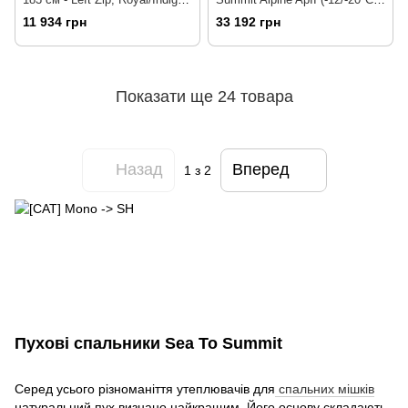
від Sea to Summit (STS AEX2-
198 см - Left Zip, Fiery
11 934 грн
33 192 грн
R)
Red/Crimson (STS AAP2-L)
Показати ще 24 товара
Назад
Вперед
1
з 2
Пухові спальники Sea To Summit
Серед усього різноманіття утеплювачів для
спальних мішків
натуральний пух визнано найкращим. Його основу складають