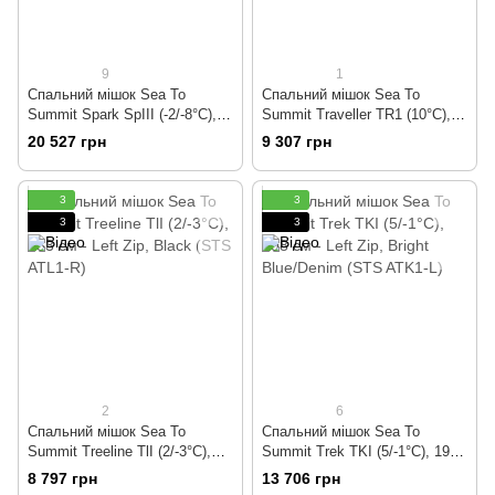
9
1
Спальний мішок Sea To
Спальний мішок Sea To
Summit Spark SpIII (-2/-8°C),
Summit Traveller TR1 (10°C),
183 см - Left Zip, Light
183 см - Left Zip, Teal (STS
20 527 грн
9 307 грн
Gray/Yellow (STS ASP3-R)
ATR1-R) 2019
2019
3
3
3
3
2
6
Спальний мішок Sea To
Спальний мішок Sea To
Summit Treeline TlI (2/-3°C),
Summit Trek TKI (5/-1°C), 198
183 см - Left Zip, Black (STS
см - Left Zip, Bright Blue/Denim
8 797 грн
13 706 грн
ATL1-R)
(STS ATK1-L)