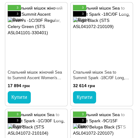
3
3
3
3
Спальний мішок жіночий Sea
Спальний мішок Sea to
to Summit Ascent Women's
Summit Spark -18C/0F Long,
-1C/30F Regular, Celery Green
Beluga Black (STS ASL041072-
17 894 грн
32 614 грн
(STS ASL041101-330401)
210109)
Купити
Купити
3
3
3
3