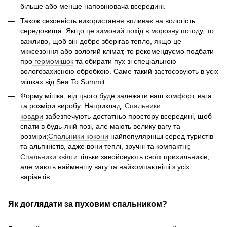
більше або менше наповнювача всередині.
Також сезонність використання впливає на вологість
середовища. Якщо це зимовий похід в морозну погоду, то
важливо, щоб він добре зберігав тепло, якщо це
міжсезоння або вологий клімат, то рекомендуємо подбати
про
гермомішок
та обирати пух зі спеціальною
вологозахисною обробкою. Саме такий застосовують в усіх
мішках від Sea To Summit.
Форму мішка, від цього буде залежати ваш комфорт, вага
та розміри виробу. Наприклад,
Спальники
ковдри
забезпечують достатньо простору всередині, щоб
спати в будь-якій позі, але мають велику вагу та
розміри;
Спальники кокони
найпопулярніші серед туристів
та альпіністів, адже вони теплі, зручні та компактні;
Спальники квілти
тільки завойовують своїх прихильників,
але мають найменшу вагу та найкомпактніші з усіх
варіантів.
Як доглядати за пуховим спальником?