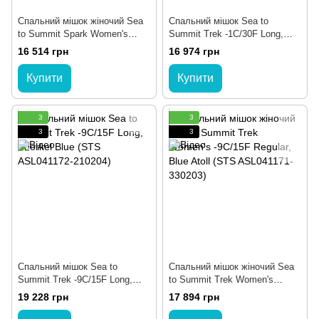
Спальний мішок жіночий Sea
Спальний мішок Sea to
to Summit Spark Women's
Summit Trek -1C/30F Long,
7C/45F Long, Pewter Grey
Snorkel Blue (STS ASL041172-
16 514 грн
16 974 грн
(STS ASL041071-351702)
210202)
Купити
Купити
3
3
3
3
Спальний мішок Sea to
Спальний мішок жіночий Sea
Summit Trek -9C/15F Long,
to Summit Trek Women's
Snorkel Blue (STS ASL041172-
-9C/15F Regular, Blue Atoll
19 228 грн
17 894 грн
210204)
(STS ASL041171-330203)