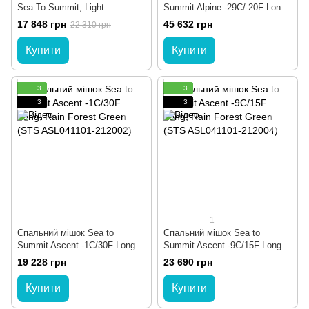
Sea To Summit, Light
Summit Alpine -29C/-20F Long,
Gray/Yellow, 183 см, Double
Blazing Yellow (STS
17 848 грн
45 632 грн
22 310 грн
(STS AEB1-D)
ASL041043-210903)
Купити
Купити
3
3
3
3
1
Спальний мішок Sea to
Спальний мішок Sea to
Summit Ascent -1C/30F Long,
Summit Ascent -9C/15F Long,
Rain Forest Green (STS
Rain Forest Green (STS
19 228 грн
23 690 грн
ASL041101-212002)
ASL041101-212004)
Купити
Купити