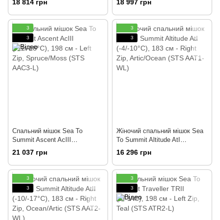
18 814 грн
18 997 грн
(STS AAC1-L)
(STS AAC2-L)
3
3
3
3
Спальний мішок Sea To
Жіночий спальний мішок Sea
Summit Ascent AcIII
To Summit Altitude AtI
(-11/-18°C), 198 см - Left Zip,
(-4/-10°C), 183 см - Right Zip,
21 037 грн
16 296 грн
Spruce/Moss (STS AAC3-L)
Artic/Ocean (STS AAT1-WL)
3
3
3
3