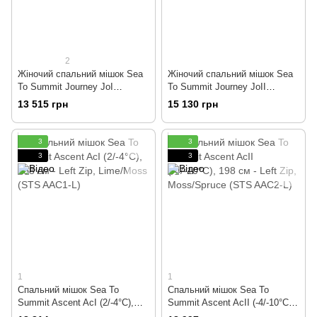
2
Жіночий спальний мішок Sea
Жіночий спальний мішок Sea
To Summit Journey JoI
To Summit Journey JoII
(-1/-8°C), 170 см - Right Zip,
(-8/-15°C), 170 см - Right Zip,
13 515 грн
15 130 грн
Peacock/Emerald (STS AJO1-
Emerald/Peacock (STS AJO2-
WR)
WR)
3
3
3
3
1
1
Спальний мішок Sea To
Спальний мішок Sea To
Summit Ascent AcI (2/-4°C),
Summit Ascent AcII (-4/-10°C),
198 см - Left Zip, Lime/Moss
198 см - Left Zip, Moss/Spruce