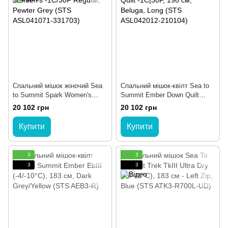
Спальний мішок жіночий Sea
Спальний мішок-квілт Sea to
to Summit Spark Women's
Summit Ember Down Quilt
-1C/30F Regular, Pewter Grey
-1C|30F, 198 см, Beluga, Long
20 102 грн
20 102 грн
(STS ASL041071-331703)
(STS ASL042012-210104)
Купити
Купити
3
3
3
3