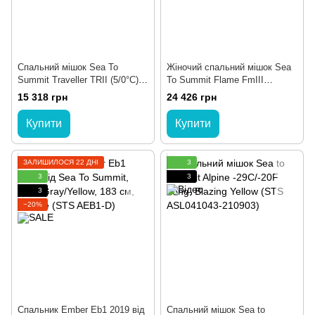
Спальний мішок Sea To
Жіночий спальний мішок Sea
Summit Traveller TRII (5/0°C),
To Summit Flame FmIII
183 см - Left Zip, Teal (STS
(-4/-10°C), 183 см - Right Zip,
15 318 грн
24 426 грн
ATR2-R-TL)
Light Grey/Paprika (STS AFM3-
WL)
Купити
Купити
ЗАЛИШИЛОСЯ 22 ДНІ
3
3
3
3
−20%
Спальник Ember Eb1 2019 від
Спальний мішок Sea to