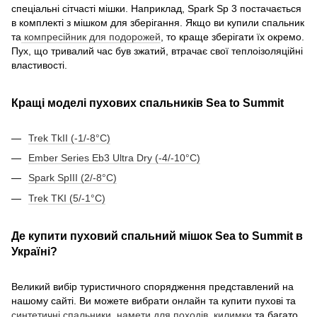
спеціальні сітчасті мішки. Наприклад, Spark Sp 3 постачається
в комплекті з мішком для зберігання. Якщо ви купили спальник
та
компресійник для подорожей
, то краще зберігати їх окремо.
Пух, що тривалий час був зжатий, втрачає свої теплоізоляційні
властивості.
Кращі моделі пухових спальників Sea to Summit
Trek TkII (-1/-8°C)
Ember Series Eb3 Ultra Dry (-4/-10°C)
Spark SpIII (2/-8°C)
Trek TKI (5/-1°C)
Де купити пуховий спальний мішок Sea to Summit в
Україні?
Великий вибір туристичного спорядження представлений на
нашому сайті. Ви можете вибрати онлайн та купити пухові та
синтетичні спальники
,
намети для походів
,
килимки
та багато