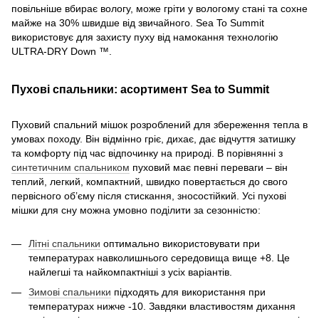
повільніше вбирає вологу, може гріти у вологому стані та сохне
майже на 30% швидше від звичайного. Sea To Summit
використовує для захисту пуху від намокання технологію
ULTRA-DRY Down ™.
Пухові спальники: асортимент Sea to Summit
Пуховий спальний мішок розроблений для збереження тепла в
умовах походу. Він відмінно гріє, дихає, дає відчуття затишку
та комфорту під час відпочинку на природі. В порівнянні з
синтетичним спальником
пуховий має певні переваги – він
теплий, легкий, компактний, швидко повертається до свого
первісного об’єму після стискання, зносостійкий. Усі пухові
мішки для сну можна умовно поділити за сезонністю:
Літні спальники
оптимально використовувати при
температурах навколишнього середовища вище +8. Це
найлегші та найкомпактніші з усіх варіантів.
Зимові спальники
підходять для використання при
температурах нижче -10. Завдяки властивостям дихання