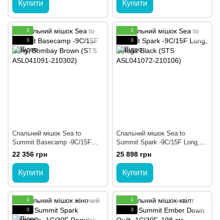
Купити
Купити
3
3
3
3
Спальний мішок Sea to
Спальний мішок Sea to
Summit Basecamp -9C/15F
Summit Spark -9C/15F Long,
Long, Bombay Brown (STS
Beluga Black (STS ASL041072-
22 356 грн
25 898 грн
ASL041091-210302)
210106)
Купити
Купити
3
3
3
3