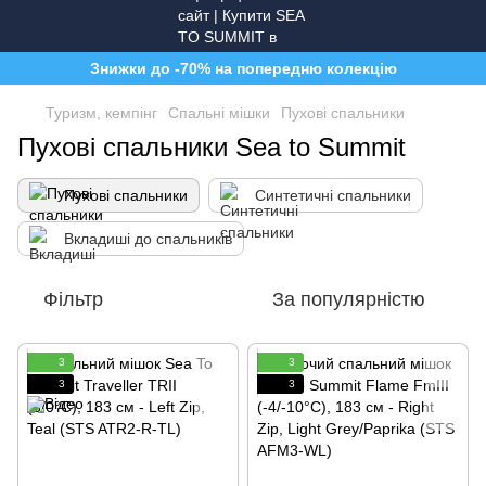
Знижки до -70% на попередню колекцію
Туризм, кемпінг
Спальні мішки
Пухові спальники
Пухові спальники Sea to Summit
Пухові спальники
Синтетичні спальники
Вкладиші до спальників
Фільтр
За популярністю
3
3
3
3