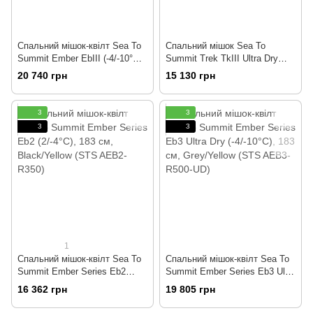
Спальний мішок-квілт Sea To
Спальний мішок Sea To
Summit Ember EbIII (-4/-10°C),
Summit Trek TkIII Ultra Dry
183 см, Dark Grey/Yellow (STS
(-5/-11°C), 183 см - Left Zip,
20 740 грн
15 130 грн
AEB3-R)
Blue (STS ATK3-R700L-UD)
3
3
3
3
1
Спальний мішок-квілт Sea To
Спальний мішок-квілт Sea To
Summit Ember Series Eb2
Summit Ember Series Eb3 Ultra
(2/-4°C), 183 см, Black/Yellow
Dry (-4/-10°C), 183 см,
16 362 грн
19 805 грн
(STS AEB2-R350)
Grey/Yellow (STS AEB3- R500-
UD)