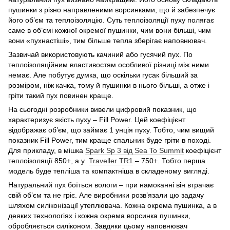
пушинки з різно направленими ворсинками, що й забезпечує
його об’єм та теплоізоляцію. Суть теплоізоляції пуху полягає
саме в об’ємі кожної окремої пушинки, чим вони більші, чим
вони «пухнастіші», тим більше тепла зберігає наповнювач.
Зазвичай використовують качиний або гусячий пух. По
теплоізоляційним властивостям особливої різниці між ними
немає. Але побутує думка, що оскільки гусак більший за
розміром, ніж качка, тому й пушинки в нього більші, а отже і
гріти такий пух повинен краще.
На сьогодні розробники вивели цифровий показник, що
характеризує якість пуху – Fill Power. Цей коефіцієнт
відображає об’єм, що займає 1 унція пуху. Тобто, чим вищий
показник Fill Power, тим краще спальник буде гріти в поході.
Для прикладу, в мішка
Spark Sp 3 від Sea To Summit
коефіцієнт
теплоізоляції 850+, а у
Traveller TR1
– 750+. Тобто перша
модель буде тепліша та компактніша в складеному вигляді.
Натуральний пух боїться вологи – при намоканні він втрачає
свій об’єм та не гріє. Але виробники розв’язали цю задачу
шляхом силіконізації утеплювача. Кожна окрема пушинка, а в
деяких технологіях і кожна окрема ворсинка пушинки,
обробляється силіконом. Завдяки цьому наповнювач