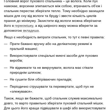
Головний ворог пухового спальника – це волога. Коли пух
намокає, ворсинки злипаються між собою, втрачають об’єм і
спальник перестає зберігати тепло. Тому необхідно захищати
мішок для сну від вологи та бруду і звести кількість циклів
прання до мінімуму. Захистити від вологи можна зберігаючи
його в
гермомішку
, а від шкірного жиру можна вберегти за
допомогою
вкладиша
.
Якщо є необхідність випрати спальник, то тут є певні правила:
Прати бажано вручну або на делікатному режимі в
пральній машині;
Використовувати спеціальні миючі засоби для пухових
виробів;
Не віджимати та не викручувати, волога має стікати
природнім шляхом;
Не сушити біля обігріваючих приладів;
Періодично струшувати та перевертати, щоб пух не
«злежувався».
Також, якщо ви бажаєте, щоб спальник служив максимально
довго, то варто правильно зберігати пуховий спальний мішок.
Для цього його краще підвішувати в шафі або використовувати