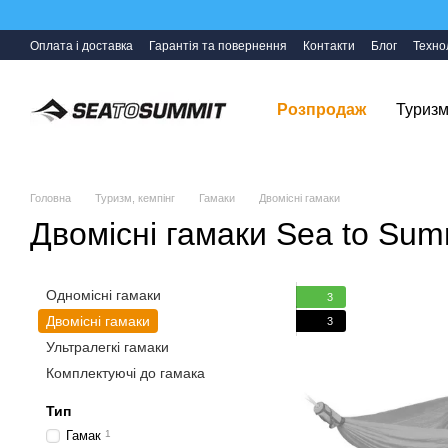
Перейти до основного контенту
Оплата і доставка
Гарантія та повернення
Контакти
Блог
Технол
Розпродаж
Туризм
Головна
Туризм, кемпінг
Гамаки
Двомісні гамаки
Двомісні гамаки Sea to Sum
Одномісні гамаки
3
Двомісні гамаки
3
Ультралегкі гамаки
Комплектуючі до гамака
Тип
Гамак
1