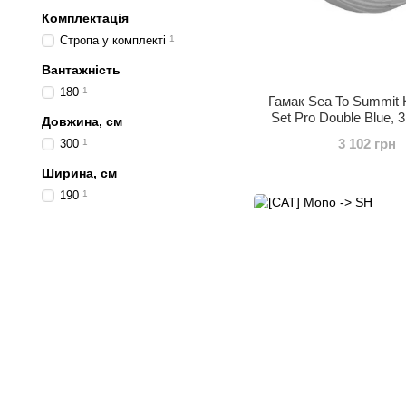
Комплектація
Стропа у комплекті
1
Вантажність
180
1
Гамак Sea To Summi
Set Pro Double Blue, 3
Довжина, см
(STS AHAMSET
3 102 грн
300
1
Ширина, см
190
1