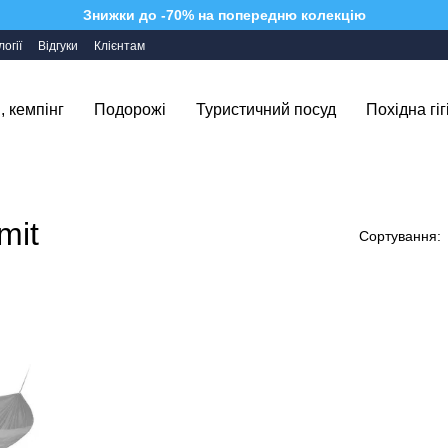
Знижки до -70% на попередню колекцію
огії
Відгуки
Клієнтам
, кемпінг
Подорожі
Туристичний посуд
Похідна гіг
mit
Сортування: