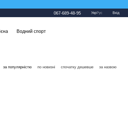
067-689-48-95
Укр
Рус
Вхід
ієна
Водний спорт
за популярністю
по новизні
спочатку дешевше
за назвою