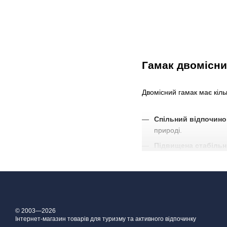
Гамак двомісни
Двомісний гамак має кіл
Спільний відпочино
природі.
Підвищена стабільн
зменшити коливання.
Економія простору
:
кемпінгу або подороже
Економічна ефектив
© 2003—2026
Універсальність
: дв
Інтернет-магазин товарів для туризму та активного відпочинку
для різних середовищ