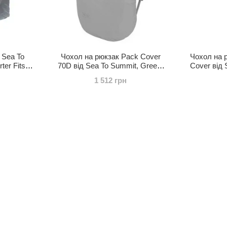
 Sea To
Чохол на рюкзак Pack Cover
Чохол на р
er Fits
70D від Sea To Summit, Green,
Cover від 
S APCONM)
L (STS APCLGN)
L (S
1 512 грн