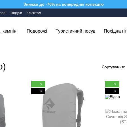
Знижки до -70% на попередню колекцію
огії
Відгуки
Клієнтам
, кемпінг
Подорожі
Туристичний посуд
Похідна гіг
р)
Сортування:
3
3
3
3