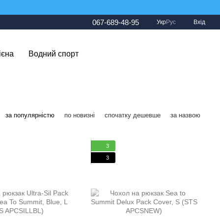
067-689-48-95
Укр
Рус
Вхід
ієна
Водний спорт
за популярністю
по новизні
спочатку дешевше
за назвою
3
3