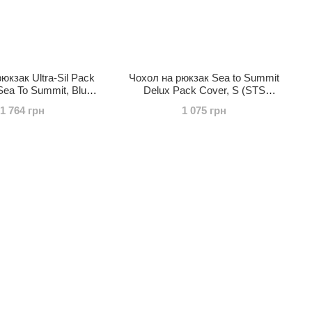
юкзак Ultra-Sil Pack
Чохол на рюкзак Sea to Summit
Sea To Summit, Blue,
Delux Pack Cover, S (STS
TS APCSILLBL)
APCSNEW)
1 764 грн
1 075 грн