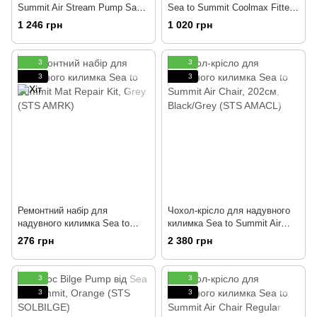
Summit Air Stream Pump Sack,
Sea to Summit Coolmax Fitted
Orange (STS AMASD)
Sheet, 200 см, Blue (STS
1 246 грн
1 020 грн
AMCFSR)
3
3
3
3
Ремонтний набір для
Чохол-крісло для надувного
надувного килимка Sea to
килимка Sea to Summit Air
Summit Mat Repair Kit, Grey
Chair, 202см, Black/Grey (STS
276 грн
2 380 грн
(STS AMRK)
AMACL)
3
3
3
3