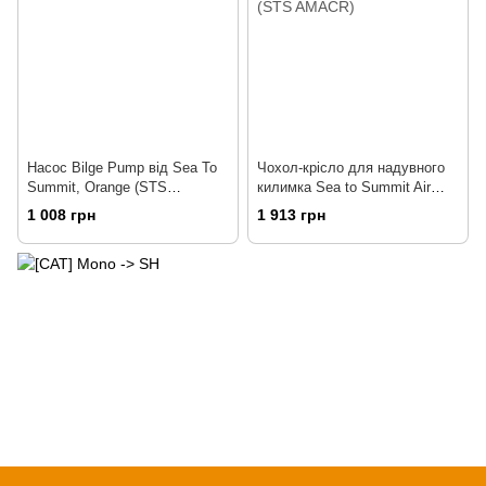
Насос Bilge Pump від Sea To
Чохол-крісло для надувного
Summit, Orange (STS
килимка Sea to Summit Air
SOLBILGE)
Chair Regular (STS AMACR)
1 008 грн
1 913 грн