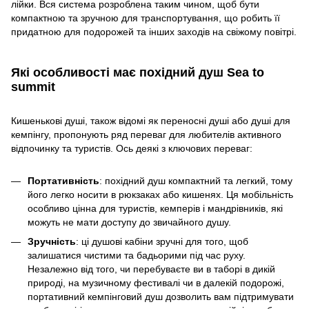
лійки. Вся система розроблена таким чином, щоб бути
компактною та зручною для транспортування, що робить її
придатною для подорожей та інших заходів на свіжому повітрі.
Які особливості має
похідний душ Sea to
summit
Кишенькові душі, також відомі як переносні душі або душі для
кемпінгу, пропонують ряд переваг для любителів активного
відпочинку та туристів. Ось деякі з ключових переваг:
Портативність
: похідний душ компактний та легкий, тому
його легко носити в рюкзаках або кишенях. Ця мобільність
особливо цінна для туристів, кемперів і мандрівників, які
можуть не мати доступу до звичайного душу.
Зручність
: ці душові кабіни зручні для того, щоб
залишатися чистими та бадьорими під час руху.
Незалежно від того, чи перебуваєте ви в таборі в дикій
природі, на музичному фестивалі чи в далекій подорожі,
портативний кемпінговий душ дозволить вам підтримувати