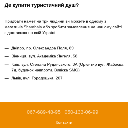
Де
купити туристичний душ
?
Придбати намет на три людини ви можете в одному з
магазинів
Shambala
або зробити замовлення на нашому сайті
з доставкою по всій Україні.
Дніпро, пр. Олександра Поля, 89
Вінниця, вул. Академіка Янгеля, 58
Київ, вул. Степана Руданського, 3А (Орієнтир вул. Жабаєва
7д, будинок навпроти. Вивіска SMG)
Львів, вул. Городоцька, 207
067-689-48-95
050-133-06-99
Контакти