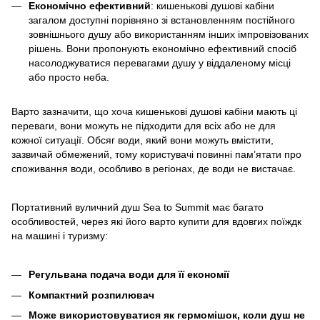
Економічно ефективний
: кишенькові душові кабіни
загалом доступні порівняно зі встановленням постійного
зовнішнього душу або використанням інших імпровізованих
рішень. Вони пропонують економічно ефективний спосіб
насолоджуватися перевагами душу у віддаленому місці
або просто неба.
Варто зазначити, що хоча кишенькові душові кабіни мають ці
переваги, вони можуть не підходити для всіх або не для
кожної ситуації. Обсяг води, який вони можуть вмістити,
зазвичай обмежений, тому користувачі повинні пам’ятати про
споживання води, особливо в регіонах, де води не вистачає.
Портативний вуличний душ Sea to Summit має багато
особливостей, через які його варто купити для вдовгих поїждк
на машині і туризму:
Регульвана подача води для її економії
Компактний розпилювач
Може використовуватися як гермомішок, коли душ не