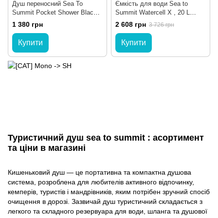
Душ переносний Sea To
Ємкість для води Sea to
Summit Pocket Shower Black,
Summit Watercell X , 20 L
10 л (STS APSHOWER)
(STS AWATCELX20)
1 380 грн
2 608 грн
3 726 грн
Купити
Купити
Туристичний душ sea to summit
: асортимент
та ціни в магазині
Кишеньковий душ — це портативна та компактна душова
система, розроблена для любителів активного відпочинку,
кемперів, туристів і мандрівників, яким потрібен зручний спосіб
очищення в дорозі. Зазвичай душ туристичний складається з
легкого та складного резервуара для води, шланга та душової