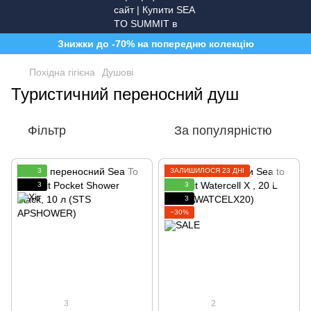
Знижки до -70% на попередню колекцію
Похідна гігієна
Душові
Туристичний переносний душ
Фільтр
За популярністю
3
ЗАЛИШИЛОСЯ 23 ДНІ
3
3
3
−30%
3
2