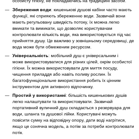
особисту гігієну, не покладаючись на традиційні засоби.
Збереження води
: кишенькові душові кабіни часто мають
функції, які сприяють збереженню води. Зазвичай вони
мають регульовану швидкість потоку, їх можна легко
вмикати та вимикати, що дозволяє користувачам
контролювати кількість води, яка використовується під час
прийняття душу. Це важливо у зовнішньому середовищі, де
вода може бути обмеженим ресурсом.
Універсальність
: мобільний душ є універсальним і
може використовуватися для різних цілей, окрім особистої
гігієни. Їх можна використовувати для миття посуду,
чищення приладдя або навіть поливу рослин. Їх
багатофункціональне використання робить їх цінним
інструментом для активного відпочинку.
Простий у використанні
: більшість кишенькових душів
легко налаштувати та використовувати. Зазвичай
портативний вуличний душ складається з резервуара для
води, шланга та душової лійки. Користувачі можуть
повісити сумку на відповідну опору, дати воді нагрітися,
якщо це сонячна модель, а потім за потреби контролювати
потік.