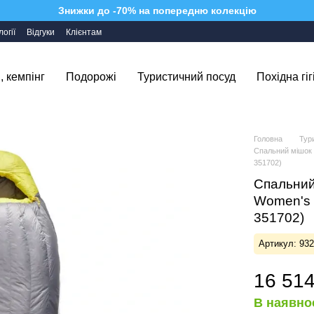
Знижки до -70% на попередню колекцію
огії
Відгуки
Клієнтам
, кемпінг
Подорожі
Туристичний посуд
Похідна гіг
Головна
Тур
Спальний мішок 
351702)
Спальний
Women's 
351702)
Артикул: 93
16 514
В наявно