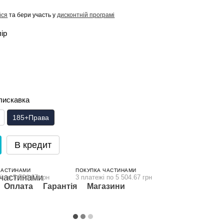
йся
та бери участь у
дисконтній програмі
лір
лискавка
185+Права
В кредит
ЧАСТИНАМИ
ПОКУПКА ЧАСТИНАМИ
і по 5 504.67 грн
3 платежі по 5 504.67 грн
Оплата
Гарантія
Магазини