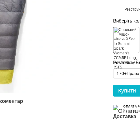
Реєстру
%
Виберіть ко
Ростовка+Б
170+Права
Купити
 коментар
ОПЛАТА 
3 платеж
Доставка