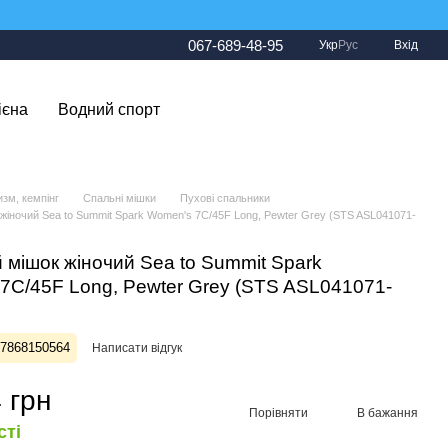
067-689-48-95
Укр
Рус
Вхід
ієна
Водний спорт
изм, кемпінг
Спальні мішки
Пухові спальники
жіночий Sea to Summit Spark Women's 7C/45F Long, Pewter Grey (STS ASL041071-
 мішок жіночий Sea to Summit Spark
7C/45F Long, Pewter Grey (STS ASL041071-
27868150564
Написати відгук
 грн
Порівняти
В бажання
сті