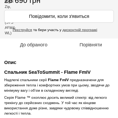
26 690 грн
Повідомити, коли з'явиться
Реєструйся
та бери участь у
дисконтній програмі
%
До обраного
Порівняти
Опис
Спальник SeaToSummit - Flame FmIV
Надлегкі спальники серії
Flame FmIV
предназначени для
збереження тепла і комфортних умов при цьому, зводячи до
мінімуму вагу і об'єм в складеному вигляді.
Серія Flame ™ охоплює досить великий спектр: від легкого
трекінгу до серйозних сходжень. У той час як кінцеве
використання дуже різне, завдяки чудовому співвідношенню
легкості і тепла.