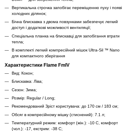
Вертикальна строчка запобігає переміщенню пуху і появі
холодних ділянок;
Бічна блискавка з двома повзунками забезпечує легкий
доступ і додаткові можливості вентиляції;
Спеціальна планка на блискавці для запобігання втрати
тепла;
В комплекті легкий компресійний мішок Ultra-Sil ™ Nano
для компактного зберігання
Характеристики Flame FmIV
Вид: Кокон;
Блискавка: Ліва;
Сезон: Зима;
Розмір: Regular / Long;
Рекомендований Зріст користувача: до 170 см / 183 см;
Обсяг в компресійному мішку (стиснений): 7.1 л;
Температурний режим: комфорт (жін.): -10 С, комфорт
(чол.): -17, екстрим: -38 С;