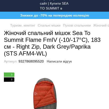
Знижки до -70% на попередню колекцію
Туризм, кемпінг
Спальні мішки
Пухові спальники
Жіночий с
Жіночий спальний мішок Sea To
Summit Flame FmIV (-10/-17°C), 183
см - Right Zip, Dark Grey/Paprika
(STS AFM4-WL)
Артикул:
9327868095520
Написати відгук
3
3