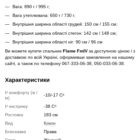
Вага: 890 г / 995 г;
Вага утеплювача: 650 г / 730 г;
Внутрішня ширина області грудей: 150 см / 155 см;
Внутрішня ширина області стегон: 142 см / 148 см;
Внутрішня ширина області ніг: 90 см / 96 см
Ви можете купити спальник
Flame FmIV
за доступною ціною і з
доставкою по всій Україні, оформивши замовлення на нашому
сайті, а також по телефону 067-333-06-38, 050-033-06-38.
Характеристики
tᵒ комфорту (ж /
-10/-17 Сᵒ
м)
tᵒ екстриму
-38 Сᵒ
Ростовка
183 см
Вид
Кокон
Блискавка
Права
Стать
Жіночий