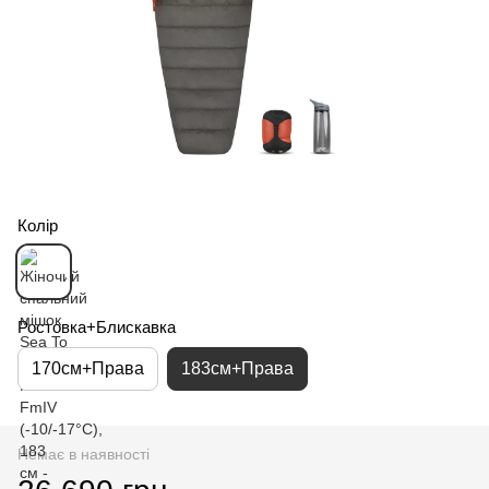
Колір
Ростовка+Блискавка
170см+Права
183см+Права
Немає в наявності