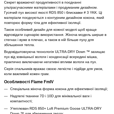
Секрет вражаючої продуктивності в поєднанні
ультрасучасними матеріалами і продуманим дизайном.
Гусячий пух високої якості RDS 850 і блискавки # 3 YKK. Ці
матеріали поєднуються з контурним дизайном кокона, який
повторює форму тіла для ефективної ізоляції.
Також особливий дизайн для кожної моделі щоб краще
відповідати сценарію використання. Жіноча модель ширше в
стегнах і вуже в плечах, а також в ній більше пуху для
збільшення тепла.
Водовідштовхуюча технологія ULTRA-DRY Down ™ захищає
пух від зовнішньої вологи і конденсації всередині мішка,
практично виключаючи негативні впливи вологи на пух.
Серія спальників вражає своєю легкістю і підійде для умов,
коли важливий кожен грам.
Особливості Flame FmIV
Спеціальна жіноча форма кокона для ефективної ізоляції;
Надлегкі тканини 7D і 10D для мінімальної ваги і
компактності;
Утеплювач RDS 850+ Loft Premium Goose ULTRA-DRY
Down ™ для збереження тепла;