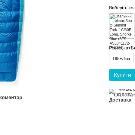
Виберіть ко
Ростовка+Б
185+Ліва
Купити
ОПЛАТА 
3 платеж
 коментар
Доставка