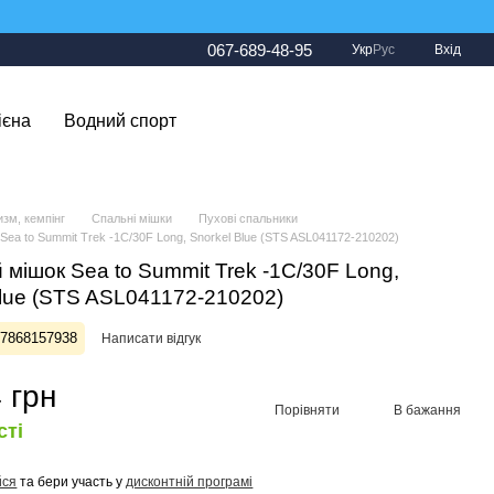
067-689-48-95
Укр
Рус
Вхід
ієна
Водний спорт
изм, кемпінг
Спальні мішки
Пухові спальники
Sea to Summit Trek -1C/30F Long, Snorkel Blue (STS ASL041172-210202)
 мішок Sea to Summit Trek -1C/30F Long,
Blue (STS ASL041172-210202)
27868157938
Написати відгук
 грн
Порівняти
В бажання
сті
йся
та бери участь у
дисконтній програмі