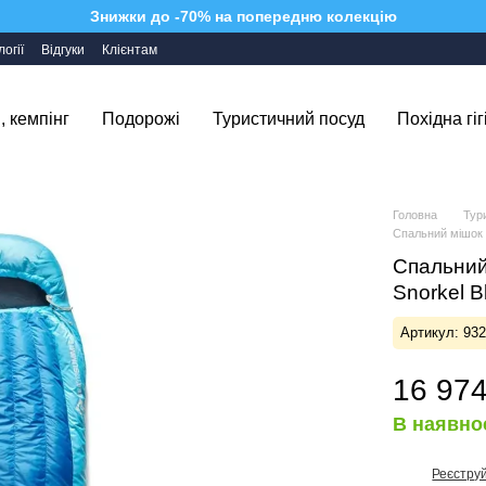
Знижки до -70% на попередню колекцію
огії
Відгуки
Клієнтам
, кемпінг
Подорожі
Туристичний посуд
Похідна гіг
Головна
Тур
Спальний мішок 
Спальний
Snorkel 
Артикул: 93
16 974
В наявно
Реєстру
%