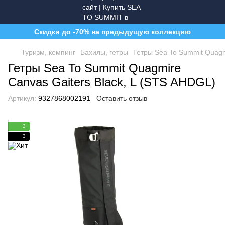
Скидки до -70% на предыдущую коллекцию
Туризм, кемпинг
Бахилы, гетры
Гетры Sea To Summit Quagm
Гетры Sea To Summit Quagmire
Canvas Gaiters Black, L (STS AHDGL)
Артикул:
9327868002191
Оставить отзыв
3
3