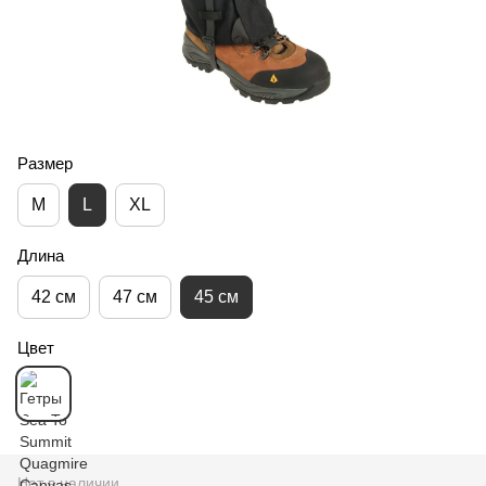
Размер
M
L
XL
Длина
42 см
47 см
45 см
Цвет
Нет в наличии