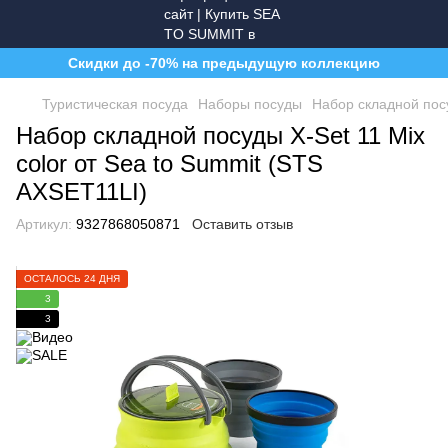
Скидки до -70% на предыдущую коллекцию
Туристическая посуда
Наборы посуды
Набор складной посу
Набор складной посуды X-Set 11 Mix
color от Sea to Summit (STS
AXSET11LI)
Артикул:
9327868050871
Оставить отзыв
ОСТАЛОСЬ 24 ДНЯ
3
3