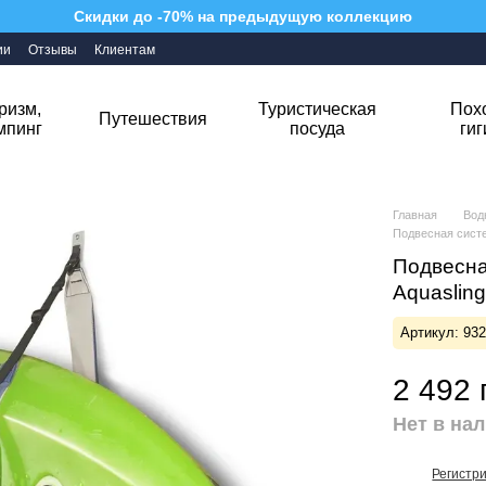
Скидки до -70% на предыдущую коллекцию
ии
Отзывы
Клиентам
ризм,
Туристическая
Пох
Путешествия
мпинг
посуда
ги
Главная
Вод
Подвесная систе
Подвесна
Aquaslin
Артикул: 93
2 492 
Нет в на
Регистр
%