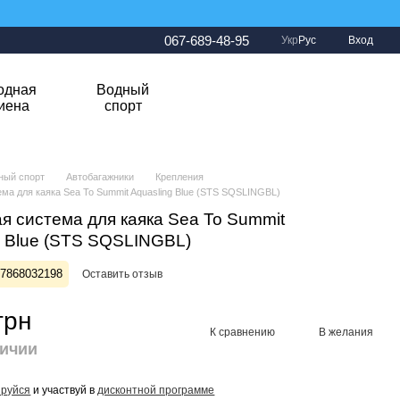
067-689-48-95
Укр
Рус
Вход
одная
Водный
гиена
спорт
ный спорт
Автобагажники
Крепления
ма для каяка Sea To Summit Aquasling Blue (STS SQSLINGBL)
я система для каяка Sea To Summit
g Blue (STS SQSLINGBL)
27868032198
Оставить отзыв
грн
К сравнению
В желания
личии
ируйся
и участвуй в
дисконтной программе