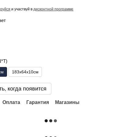
ируйся
и участвуй в
дисконтной программе
вет
Ш*Т)
см
183х64х10см
ь, когда появится
Оплата
Гарантия
Магазины