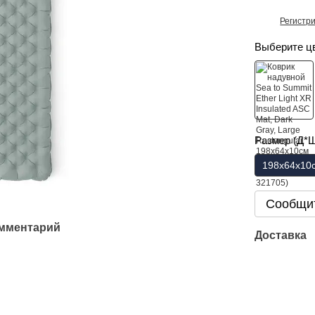
Регистр
%
Выберите ц
Размер (Д*
198х64х10
Сообщит
омментарий
Доставка