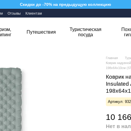
Скидки до -70% на предыдущую коллекцию
ии
Отзывы
Клиентам
ризм,
Туристическая
Пох
Путешествия
мпинг
посуда
ги
Главная
Тур
Коврик надувной 
198х64х10см (S
Коврик на
Insulated
198х64х1
Артикул: 93
10 166
Нет в на