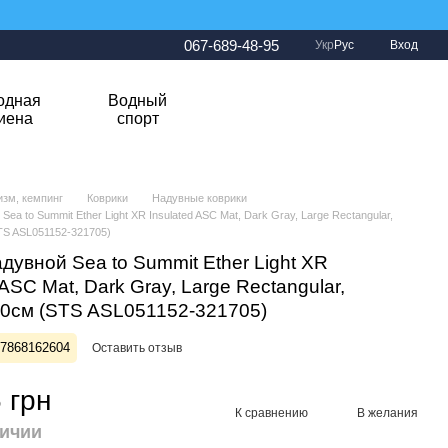
067-689-48-95
Укр
Рус
Вход
одная
Водный
гиена
спорт
изм, кемпинг
Коврики
Надувные коврики
Sea to Summit Ether Light XR Insulated ASC Mat, Dark Gray, Large Rectangular,
TS ASL051152-321705)
дувной Sea to Summit Ether Light XR
 ASC Mat, Dark Gray, Large Rectangular,
0см (STS ASL051152-321705)
27868162604
Оставить отзыв
 грн
К сравнению
В желания
личии