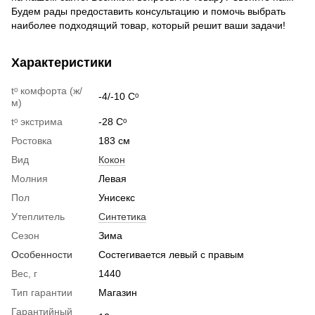
Будем рады предоставить консультацию и помочь выбрать
наиболее подходящий товар, который решит ваши задачи!
Характеристики
tᵒ комфорта (ж/
-4/-10 Сᵒ
м)
tᵒ экстрима
-28 Сᵒ
Ростовка
183 см
Вид
Кокон
Молния
Левая
Пол
Унисекс
Утеплитель
Синтетика
Сезон
Зима
Особенности
Состегивается левый с правым
Вес, г
1440
Тип гарантии
Магазин
Гарантийный