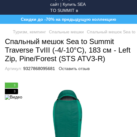
Скидки до -70% на предыдущую коллекцию
Туризм, кемпинг
Спальные мешки
Спальный мешок Sea to Su
Спальный мешок Sea to Summit
Traverse TvIII (-4/-10°C), 183 см - Left
Zip, Pine/Forest (STS ATV3-R)
Артикул:
9327868095681
Оставить отзыв
3
3