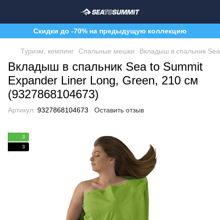
Скидки до -70% на предыдущую коллекцию
Туризм, кемпинг
Спальные мешки
Вкладыш в спальник Sea 
Вкладыш в спальник Sea to Summit
Expander Liner Long, Green, 210 см
(9327868104673)
Артикул:
9327868104673
Оставить отзыв
3
3