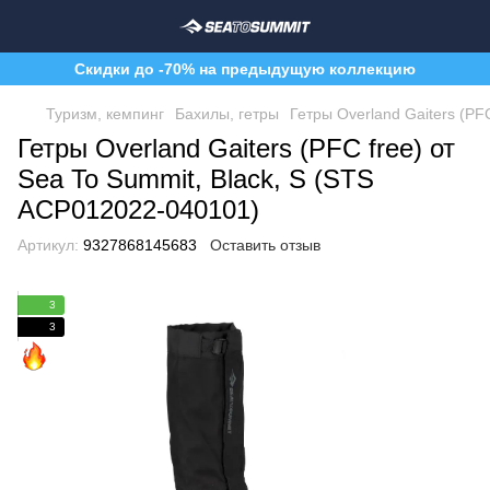
Скидки до -70% на предыдущую коллекцию
Туризм, кемпинг
Бахилы, гетры
Гетры Overland Gaiters (PF
Гетры Overland Gaiters (PFC free) от
Sea To Summit, Black, S (STS
ACP012022-040101)
Артикул:
9327868145683
Оставить отзыв
3
3