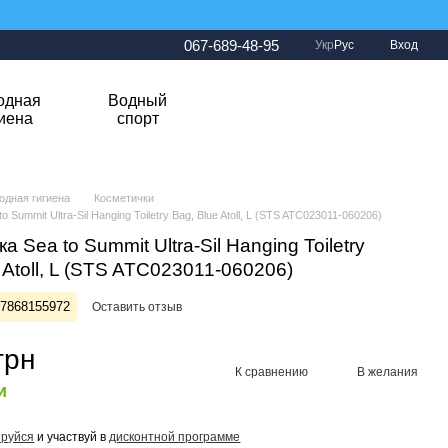
067-689-48-95
Укр
Рус
Вход
одная
Водный
гиена
спорт
одная гигиена
Косметички
 Summit Ultra-Sil Hanging Toiletry Bag, Blue Atoll, L (STS ATC023011-060206)
а Sea to Summit Ultra-Sil Hanging Toiletry
 Atoll, L (STS ATC023011-060206)
27868155972
Оставить отзыв
грн
К сравнению
В желания
и
ируйся
и участвуй в
дисконтной программе