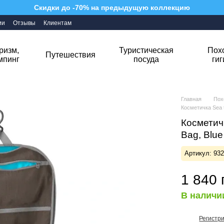
Скидки до -70% на предыдущую коллекцию
ии
Отзывы
Клиентам
ризм,
Туристическая
Пох
Путешествия
мпинг
посуда
ги
Главная
Пох
Косметичка Sea to
Косметичк
Bag, Blue
Артикул: 93
1 840 
В наличи
Регистр
%