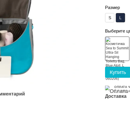
Размер
S
L
Выберите ц
Купить
ОПЛАТА 
3 платеж
омментарий
Доставка