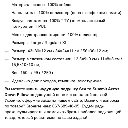
Материал основы: 100% нейлон;
Наполнитель: 100% полиэстер (пена с эффектом памяти);
Воздушная камера: 100% ТПУ (термопластичный
полиуретан, TPU);
Мешок для транспортировки: 100% полиэстер;
Размеры: Large / Regular / XL
Размер: 43×30×12 см / 34×24×11 см / 56×36×12 см;
Размер в сложенном состоянии: 12,5×9×9 см / 11×8×8 см /
15,5×10×10 см;
Вес: 150 г / 99 г / 250 г;
Идеально для: походов, кемпинга, велотуризма.
Вы можете купить
надувную подушку Sea to Summit Aeros
Down Pillow
по доступной цене и с доставкой по всей
Украине, оформив заказ на нашем сайте. Возникли вопросы
по товару? Звоните нам: 067-689-48-95. Будем рады
проконсультировать и помочь выбрать наиболее подходящий
товар, который решит именно ваши задачи!