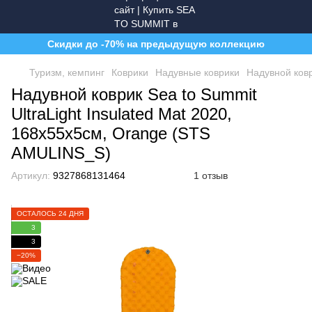
Скидки до -70% на предыдущую коллекцию
Туризм, кемпинг
Коврики
Надувные коврики
Надувной ковр
Надувной коврик Sea to Summit
UltraLight Insulated Mat 2020,
168х55х5см, Orange (STS
AMULINS_S)
Артикул:
9327868131464
1 отзыв
ОСТАЛОСЬ 24 ДНЯ
3
3
−20%