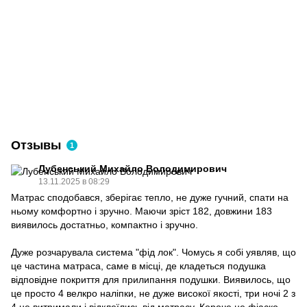
Отзывы
1
Лубенський Михайло Володимирович
13.11.2025 в 08:29
Матрас сподобався, зберігає тепло, не дуже гучний, спати на
ньому комфортно і зручно. Маючи зріст 182, довжини 183
виявилось достатньо, компактно і зручно.
Дуже розчарувала система "фід лок". Чомусь я собі уявляв, що
це частина матраса, саме в місці, де кладеться подушка
відповідне покриття для прилипання подушки. Виявилось, що
це просто 4 велкро наліпки, не дуже високої якості, три ночі 2 з
4 не витримали і відклеїлись від матрасу. Короче це фіаско