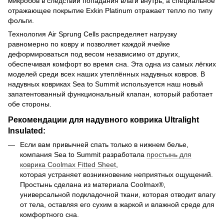
микробов в следствии попадания влаги внутрь, а специальное
отражающее покрытие Exkin Platinum отражает тепло по типу
фольги.
Технология Air Sprung Cells распределяет нагрузку
равномерно по ковру и позволяет каждой ячейке
деформироваться под весом независимо от других,
обеспечивая комфорт во время сна. Эта одна из самых лёгких
моделей среди всех наших утеплённых надувных ковров. В
надувных ковриках Sea to Summit используется наш новый
запатентованный функциональный клапан, который работает
обе стороны.
Рекомендации для надувного коврика
Ultralight
Insulated:
Если вам привычней спать только в нижнем белье,
компания Sea to Summit разработала
простынь для
коврика Coolmax Fitted Sheet
,
которая устраняет возникновение неприятных ощущений.
Простынь сделана из материала Coolmax®,
универсальной подкладочной ткани, которая отводит влагу
от тела, оставляя его сухим в жаркой и влажной среде для
комфортного сна.