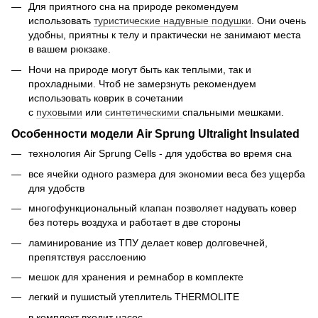
Для приятного сна на природе рекомендуем
использовать
туристические надувные подушки
. Они очень
удобны, приятны к телу и практически не занимают места
в вашем рюкзаке.
Ночи на природе могут быть как теплыми, так и
прохладными. Чтоб не замерзнуть рекомендуем
использовать коврик в сочетании
с
пуховыми
или
синтетическими
спальными мешками.
Особенности модели Air Sprung Ultralight Insulated
технология Air Sprung Cells - для удобства во время сна
все ячейки одного размера для экономии веса без ущерба
для удобств
многофункциональный клапан позволяет надувать ковер
без потерь воздуха и работает в две стороны
ламинирование из ТПУ делает ковер долговечней,
препятствуя расслоению
мешок для хранения и ремнабор в комплекте
легкий и пушистый утеплитель THERMOLITE
в комплект входит насос