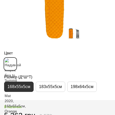
Цвет
Размер (Д*Ш*Т)
168x55x5см
183x55x5см
198x64x5см
В наличии