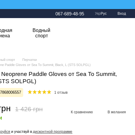
067-689-48-95
Укр
Рус
Вход
одная
Водный
гиена
спорт
ный спорт
Перчатки
ne Paddle Gloves от Sea To Summit, Black, L (STS SOLPGL)
 Neoprene Paddle Gloves от Sea To Summit,
 (STS SOLPGL)
27868006557
1 отзыв
грн
1 426 грн
К сравнению
В желания
и
ируйся
и участвуй в
дисконтной программе