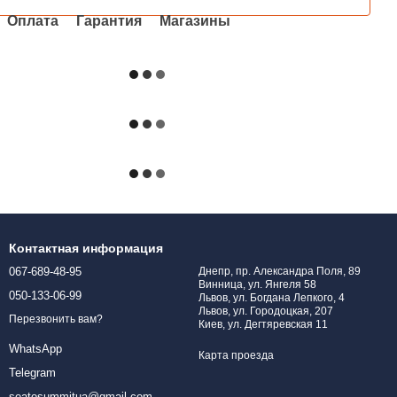
Оплата
Гарантия
Магазины
Контактная информация
067-689-48-95
Днепр, пр. Александра Поля, 89
Винница, ул. Янгеля 58
050-133-06-99
Львов, ул. Богдана Лепкого, 4
Львов, ул. Городоцкая, 207
Перезвонить вам?
Киев, ул. Дегтяревская 11
WhatsApp
Карта проезда
Telegram
seatosummitua@gmail.com