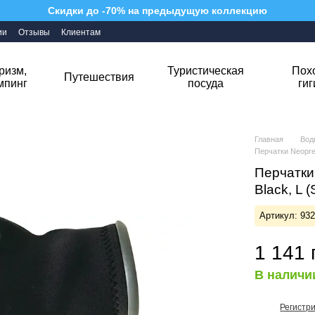
Скидки до -70% на предыдущую коллекцию
ии
Отзывы
Клиентам
ризм,
Туристическая
Пох
Путешествия
мпинг
посуда
ги
Главная
Вод
Перчатки Neopre
Перчатки
Black, L
Артикул: 93
1 141 
В наличи
Регистр
%