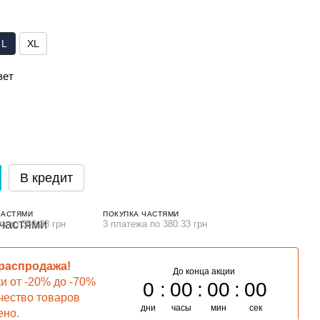
L
XL
вет
В кредит
ЧАСТЯМИ
ПОКУПКА ЧАСТЯМИ
а по 380.33 грн
3 платежа по 380.33 грн
 распродажа!
До конца акции
ки от -20% до -70%
0
00
00
00
чество товаров
дни
часы
мин
сек
ено.