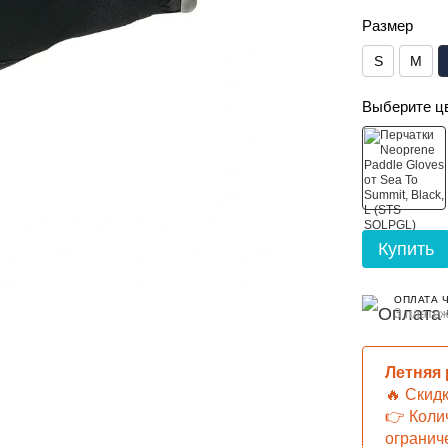
Размер
S
M
Выберите ц
Купить
ОПЛАТА 
3 платеж
Летняя
🔥 Скид
👉 Коли
огранич