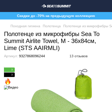
Скидки до -70% на предыдущую коллекцию
Походная гигиена
Полотенца
Полотенце из микрофибры Sea
Полотенце из микрофибры Sea To
Summit Airlite Towel, M - 36х84см,
Lime (STS AAIRMLI)
Артикул:
9327868096244
13 отзывов
3
3