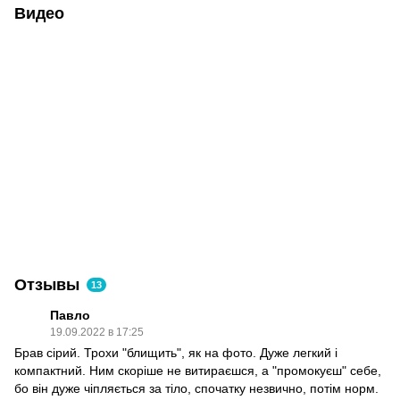
Видео
Отзывы
13
Павло
19.09.2022 в 17:25
Брав сірий. Трохи "блищить", як на фото. Дуже легкий і
компактний. Ним скоріше не витираєшся, а "промокуєш" себе,
бо він дуже чіпляється за тіло, спочатку незвично, потім норм.