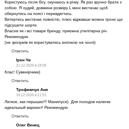
Користуюсь після бігу, окунаюсь в річку. Як раз зручно брати з
собою. Я худий, довжини розміру L мені вистачає щоб
обернутись на поясі і перевдягтись.
Витертись вистачає повністю, плюс віджавши можна трохи ще
підсушити шорти.
Власне як і всі товари бренду, приємна утилітарна річ.
Рекомендую.
(не зрозумів як користуватись кнопкою на чохлі)
Ответить
Ірен Че
21.12.2020 в 18:06
Клас! Сувенірчики)
Ответить
Трофимчук Аня
19.12.2020 в 21:51
Легкое, как перышко!!! Манипуся). Для походов налегке
идеальный вариант! Рекомендую.
Ответить
Олег Венец