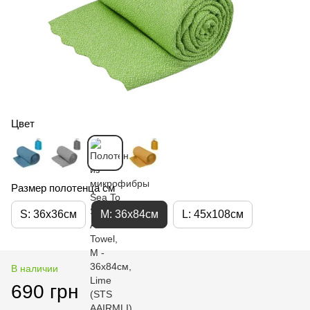
Цвет
Размер полотенца см
S: 36х36см
M: 36х84см
L: 45х108см
В наличии
690 грн