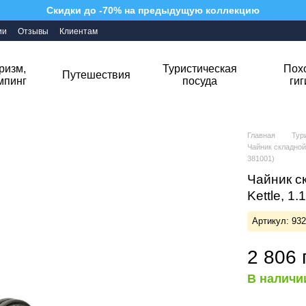
Скидки до -70% на предыдущую коллекцию
ии
Отзывы
Клиентам
ризм,
Туристическая
Пох
Путешествия
мпинг
посуда
ги
Главная
Тур
Чайник складной 
381001)
Чайник ск
Kettle, 1
Артикул: 93
2 806 
В наличи