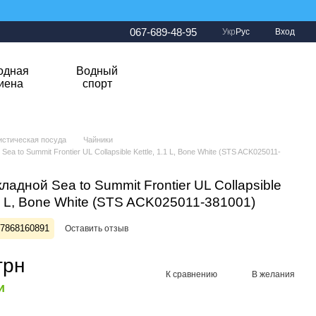
067-689-48-95
Укр
Рус
Вход
одная
Водный
гиена
спорт
истическая посуда
Чайники
Sea to Summit Frontier UL Collapsible Kettle, 1.1 L, Bone White (STS ACK025011-
ладной Sea to Summit Frontier UL Collapsible
.1 L, Bone White (STS ACK025011-381001)
27868160891
Оставить отзыв
грн
К сравнению
В желания
и