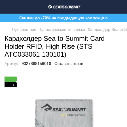
Скидки до -70% на предыдущую коллекцию
Путешествия
Туристические кошельки
Кардхолдер Sea to S
Кардхолдер Sea to Summit Card
Holder RFID, High Rise (STS
ATC033061-130101)
Артикул:
9327868156016
Оставить отзыв
3
3