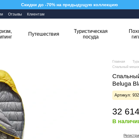
Скидки до -70% на предыдущую коллекцию
ии
Отзывы
Клиентам
ризм,
Туристическая
Пох
Путешествия
мпинг
посуда
ги
Главная
Тур
Спальный мешок 
Спальный
Beluga B
Артикул: 93
32 614
В наличи
Регистр
%