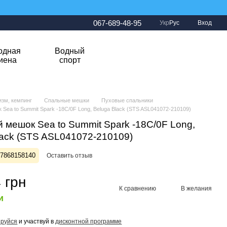
067-689-48-95
Укр
Рус
Вход
одная
Водный
гиена
спорт
изм, кемпинг
Спальные мешки
Пуховые спальники
Sea to Summit Spark -18C/0F Long, Beluga Black (STS ASL041072-210109)
 мешок Sea to Summit Spark -18C/0F Long,
lack (STS ASL041072-210109)
27868158140
Оставить отзыв
 грн
К сравнению
В желания
и
ируйся
и участвуй в
дисконтной программе