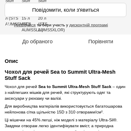
Повідомити, коли з'явиться
Реєструйся
та бери участь у
дисконтній програмі
%
До обраного
Порівняти
Опис
Чохол для речей Sea to Summit Ultra-Mesh
Stuff Sack
Чохол для речей
Sea to Summit Ultra-Mesh Stuff Sack
– один
з найлегших мішків для речей, які структурують одяг та
аксесуари у рюкзаку чи валізі.
Для виробництва матеріалів використовується багатошарова
нейлонова сітка щільністю 15D з 310 отворами/см².
Ці мішечки на 45% легші, ніж моделі з матеріалу Ultra-Sil®.
Завдяки отворам легко ідентифікувати вміст, а природна