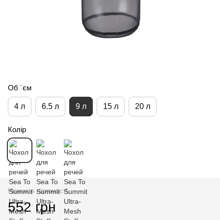
Об `єм
4 л
6.5 л
9 л
15 л
20 л
Колір
Немає в наявності
552 грн