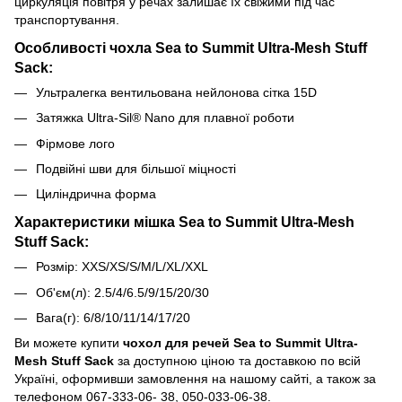
циркуляція повітря у речах залишає їх свіжими під час
транспортування.
Особливості чохла Sea to Summit Ultra-Mesh Stuff
Sack:
Ультралегка вентильована нейлонова сітка 15D
Затяжка Ultra-Sil® Nano для плавної роботи
Фірмове лого
Подвійні шви для більшої міцності
Циліндрична форма
Характеристики мішка Sea to Summit Ultra-Mesh
Stuff Sack:
Розмір: XXS/XS/S/M/L/XL/XXL
Об'єм(л): 2.5/4/6.5/9/15/20/30
Вага(г): 6/8/10/11/14/17/20
Ви можете купити
чохол для речей Sea to Summit Ultra-
Mesh Stuff Sack
за доступною ціною та доставкою по всій
Україні, оформивши замовлення на нашому сайті, а також за
телефоном 067-333-06- 38, 050-033-06-38.