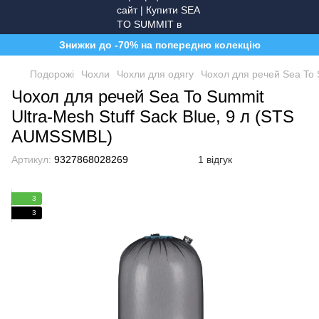
Знижки до -70% на попередню колекцію
Подорожі
Чохли
Чохли для одягу
Чохол для речей Sea To 
Чохол для речей Sea To Summit
Ultra-Mesh Stuff Sack Blue, 9 л (STS
AUMSSMBL)
Артикул:
9327868028269
1 відгук
3
3