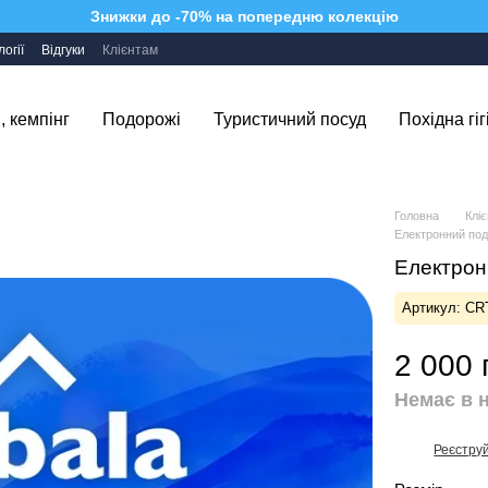
Знижки до -70% на попередню колекцію
огії
Відгуки
Клієнтам
, кемпінг
Подорожі
Туристичний посуд
Похідна гіг
Головна
Клі
Електронний под
Електрон
Артикул: CR
2 000 
Немає в 
Реєстру
%