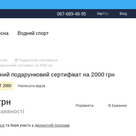
067-689-48-95
Укр
Рус
Вхід
ієна
Водний спорт
єнтам
🎁 Подарункові сертифікати
арунковий сертифікат на 2000 грн
ний подарунковий сертифікат на 2000 грн
T 2000
Написати відгук
грн
Порівняти
В бажання
наявності
йся
та бери участь у
дисконтній програмі