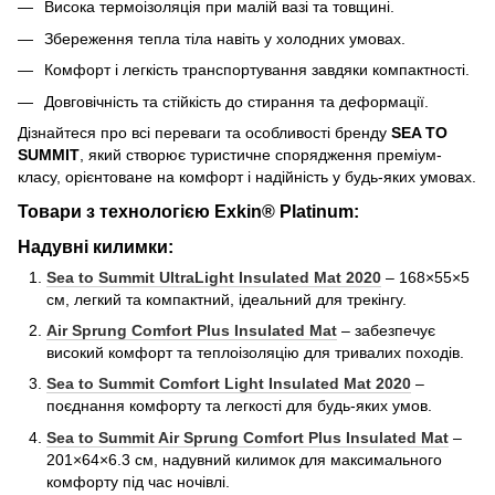
Висока термоізоляція при малій вазі та товщині.
Збереження тепла тіла навіть у холодних умовах.
Комфорт і легкість транспортування завдяки компактності.
Довговічність та стійкість до стирання та деформації.
Дізнайтеся про всі переваги та особливості бренду
SEA TO
SUMMIT
, який створює туристичне спорядження преміум-
класу, орієнтоване на комфорт і надійність у будь-яких умовах.
Товари з технологією Exkin® Platinum:
Надувні килимки:
Sea to Summit UltraLight Insulated Mat 2020
– 168×55×5
см, легкий та компактний, ідеальний для трекінгу.
Air Sprung Comfort Plus Insulated Mat
– забезпечує
високий комфорт та теплоізоляцію для тривалих походів.
Sea to Summit Comfort Light Insulated Mat 2020
–
поєднання комфорту та легкості для будь-яких умов.
Sea to Summit Air Sprung Comfort Plus Insulated Mat
–
201×64×6.3 см, надувний килимок для максимального
комфорту під час ночівлі.