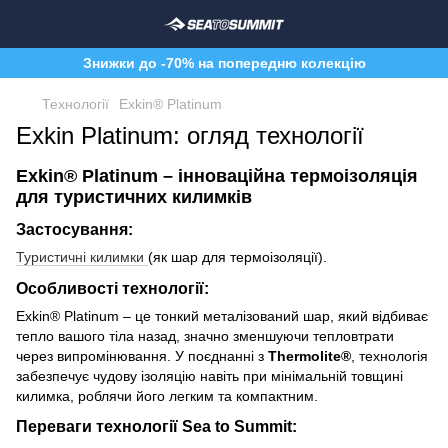
Знижки до -70% на попередню колекцію
Технології
Exkin® Platinum
Exkin Platinum: огляд технології
Exkin® Platinum – інноваційна термоізоляція
для туристичних килимків
Застосування:
Туристичні килимки
(як шар для термоізоляції).
Особливості технології:
Exkin® Platinum – це тонкий металізований шар, який відбиває
тепло вашого тіла назад, значно зменшуючи тепловтрати
через випромінювання. У поєднанні з
Thermolite®
, технологія
забезпечує чудову ізоляцію навіть при мінімальній товщині
килимка, роблячи його легким та компактним.
Переваги технології Sea to Summit: