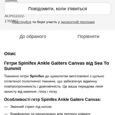
Повідомити, коли з'явиться
Реєструйся
та бери участь у
дисконтній програмі
%
До обраного
Порівняти
Опис
Гетри Spinifex Ankle Gaiters Canvas від Sea To
Summit
Тканинні гетри
Spinifex
до щиколотки виготовлені з щільно
сплетеної полотняної тканини, що забезпечує відмінну
повітропроникність і довговічність. Це ваша передова лінія
захисту від каміння, гілок і піску.
Особливості гетр Spinifex Ankle Gaiters Canvas:
Змінний стреп під ногою.
Комфортно та прохолодно для теплого клімату.