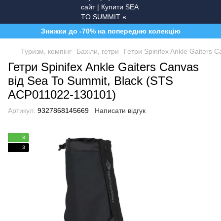
Знижки до -70% на попередню колекцію
Туризм, кемпінг
Бахіли, гетри
Гетри Spinifex Ankle Gaiters
Гетри Spinifex Ankle Gaiters Canvas
від Sea To Summit, Black (STS
ACP011022-130101)
Артикул:
9327868145669
Написати відгук
3
3