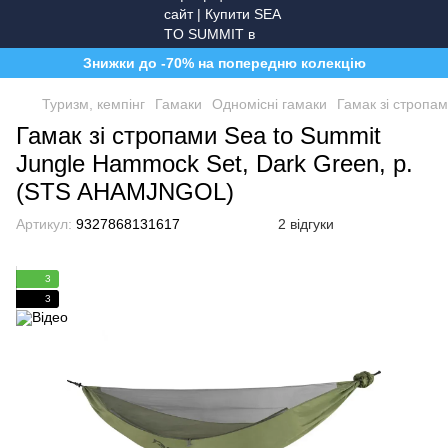
Знижки до -70% на попередню колекцію
Туризм, кемпінг
Гамаки
Одномісні гамаки
Гамак зі стропа
Гамак зі стропами Sea to Summit
Jungle Hammock Set, Dark Green, р.
(STS AHAMJNGOL)
Артикул:
9327868131617
2 відгуки
3
3