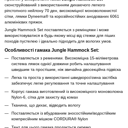
сконструйований з використанням дихаючого легкого
ріпстопного нейлону 70 ден, високоміцної моноволокнистої
сітки, лямки Dyneema® та корозійностійких анодованих 6061
алюмінієвих пряжок.
Jungle Hammock Set поставляється з ремінцями і може
використовуватися в будь-якому місці від стежки для піших
походів пустелею і ідеально підходить для вологих умов.
Особливості гамака Jungle Hammock Set:
Поставляється з ременями. Високоміцна 15-міліметрова
система лямок однієї довжини робить налаштування
швидшим та простішим, ніж звичайна двосекційна підвіска
Легка та проста у використанні швидкороз'ємна застібка
забезпечує легке регулювання та точне налаштування
Корпус гамака виготовлений із високоміцного моноволокна
Nylon-6, сітка для захисту від комах
Тканина, що дихає, відводить вологу
Поставляється із вбудованим зносостійким/водостійким
компресійним мішком CORDURA® Nylon
Тент для цього гамака продається окремо