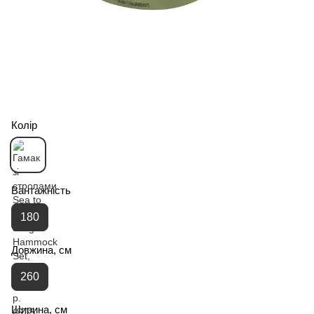
Колір
Вантажність
180
Довжина, см
260
Ширина, см