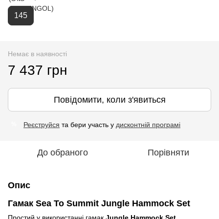
145
Немає в наявності
7 437 грн
Повідомити, коли з'явиться
Реєструйся
та бери участь у
дисконтній програмі
%
До обраного
Порівняти
Опис
Гамак Sea To Summit Jungle Hammock Set
Простий у використанні гамак
Jungle Hammock Set