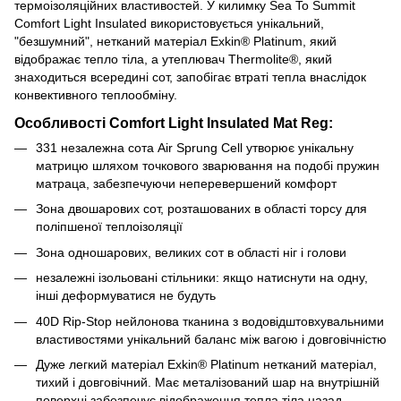
термоізоляційних властивостей. У килимку Sea To Summit
Comfort Light Insulated використовується унікальний,
"безшумний", нетканий матеріал Exkin® Platinum, який
відображає тепло тіла, а утеплювач Thermolite®, який
знаходиться всередині сот, запобігає втраті тепла внаслідок
конвективного теплообміну.
Особливості Comfort Light Insulated Mat Reg:
331 незалежна сота Air Sprung Cell утворює унікальну
матрицю шляхом точкового зварювання на подобі пружин
матраца, забезпечуючи неперевершений комфорт
Зона двошарових сот, розташованих в області торсу для
поліпшеної теплоізоляції
Зона одношарових, великих сот в області ніг і голови
незалежні ізольовані стільники: якщо натиснути на одну,
інші деформуватися не будуть
40D Rip-Stop нейлонова тканина з водовідштовхувальними
властивостями унікальний баланс між вагою і довговічністю
Дуже легкий матеріал Exkin® Platinum нетканий матеріал,
тихий і довговічний. Має металізований шар на внутрішній
поверхні забезпечує відображення тепла тіла назад