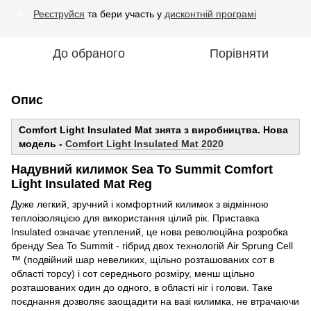
Реєструйся
та бери участь у
дисконтній програмі
%
До обраного
Порівняти
Опис
Comfort Light Insulated Mat знята з виробництва. Нова
модель -
Comfort Light Insulated Mat 2020
Надувний килимок Sea To Summit Comfort
Light Insulated Mat Reg
Дуже легкий, зручний і комфортний килимок з відмінною
теплоізоляцією для використання цілий рік. Приставка
Insulated означає утеплений, це нова революційна розробка
бренду Sea To Summit - гібрид двох технологій Air Sprung Cell
™ (подвійний шар невеликих, щільно розташованих сот в
області торсу) і сот середнього розміру, менш щільно
розташованих один до одного, в області ніг і голови. Таке
поєднання дозволяє заощадити на вазі килимка, не втрачаючи