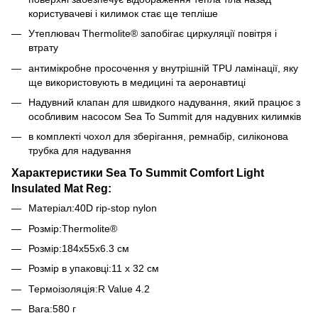
користувачеві і килимок стає ще тепліше
Утеплювач Thermolite® запобігає циркуляції повітря і
втрату
антимікробне просочення у внутрішній TPU ламінації, яку
ще використовують в медицині та аеронавтиці
Надувний клапан для швидкого надування, який працює з
особливим насосом Sea To Summit для надувних килимків
в комплекті чохол для зберігання, ремнабір, силіконова
трубка для надування
Характеристики Sea To Summit Comfort Light
Insulated Mat Reg:
Матеріал:40D rip-stop nylon
Розмір:Thermolite®
Розмір:184х55х6.3 см
Розмір в упаковці:11 x 32 см
Термоізоляція:R Value 4.2
Вага:580 г