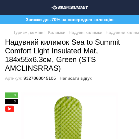
Знижки до -70% на попередню колекцію
Туризм, кемпінг
Килимки
Надувні килимки
Надувний килимо
Надувний килимок Sea to Summit
Comfort Light Insulated Mat,
184х55х6.3см, Green (STS
AMCLINSRRAS)
Артикул:
9327868045105
Написати відгук
3
3