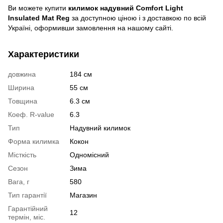
Ви можете купити
килимок надувний Comfort Light
Insulated Mat Reg
за доступною ціною і з доставкою по всій
Україні, оформивши замовлення на нашому сайті.
Характеристики
довжина
184 см
Ширина
55 см
Товщина
6.3 см
Коеф. R-value
6.3
Тип
Надувний килимок
Форма килимка
Кокон
Місткість
Одномісний
Сезон
Зима
Вага, г
580
Тип гарантії
Магазин
Гарантійний
12
термін, міс.