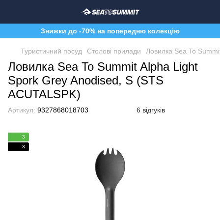
Знижки до -70% на попередню колекцію
Туристичний посуд
Столові прилади
Ловилка Sea To Summit
Ловилка Sea To Summit Alpha Light
Spork Grey Anodised, S (STS
ACUTALSPK)
Артикул:
9327868018703
6 відгуків
3
3