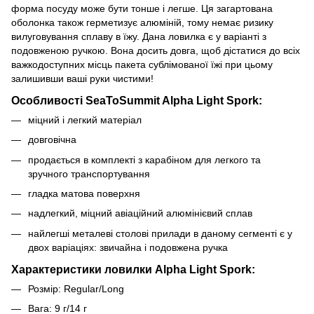
форма посуду може бути тонше і легше. Ця загартована
оболонка також герметизує алюміній, тому немає ризику
вилуговування сплаву в їжу. Дана ловилка є у варіанті з
подовженою ручкою. Вона досить довга, щоб дістатися до всіх
важкодоступних місць пакета сублімованої їжі при цьому
залишивши ваші руки чистими!
Особливості SeaToSummit Alpha Light Spork:
міцний і легкий матеріал
довговічна
продається в комплекті з карабіном для легкого та
зручного транспортування
гладка матова поверхня
надлегкий, міцний авіаційний алюмінієвий сплав
найлегші металеві столові прилади в даному сегменті є у
двох варіаціях: звичайна і подовжена ручка
Характеристики ловилки Alpha Light Spork:
Розмір: Regular/Long
Вага: 9 г/14 г