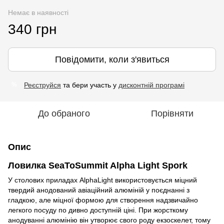
Немає в наявності
340 грн
Повідомити, коли з'явиться
Реєструйся
та бери участь у
дисконтній програмі
%
До обраного
Порівняти
Опис
Ловилка SeaToSummit Alpha Light Spork
У столових приладах AlphaLight використовується міцний
твердий анодований авіаційний алюміній у поєднанні з
гладкою, але міцної формою для створення надзвичайно
легкого посуду по дивно доступній ціні. При жорсткому
анодуванні алюмінію він утворює свого роду екзоскелет, тому