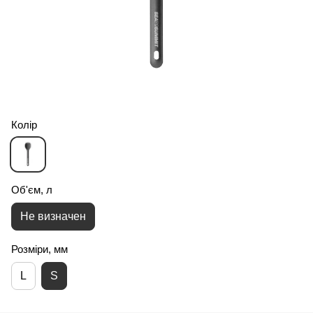
Колір
Об'єм, л
Не визначен
Розміри, мм
L
S