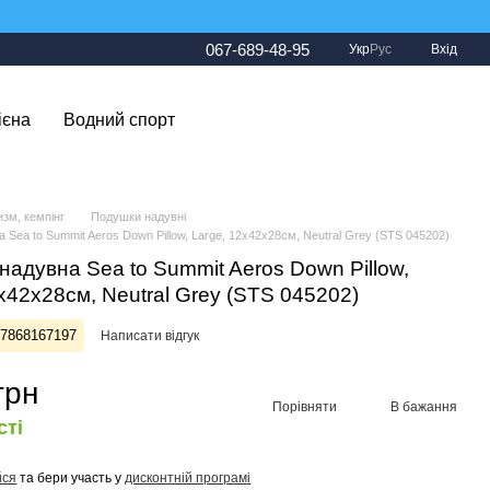
067-689-48-95
Укр
Рус
Вхід
ієна
Водний спорт
изм, кемпінг
Подушки надувні
Sea to Summit Aeros Down Pillow, Large, 12x42x28см, Neutral Grey (STS 045202)
надувна Sea to Summit Aeros Down Pillow,
x42x28см, Neutral Grey (STS 045202)
27868167197
Написати відгук
грн
Порівняти
В бажання
сті
йся
та бери участь у
дисконтній програмі