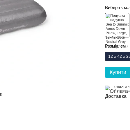
Виберіть ко
Розмір, см
12 x 42 x 2
Купити
ОПЛАТА 
3 платеж
ар
Доставка