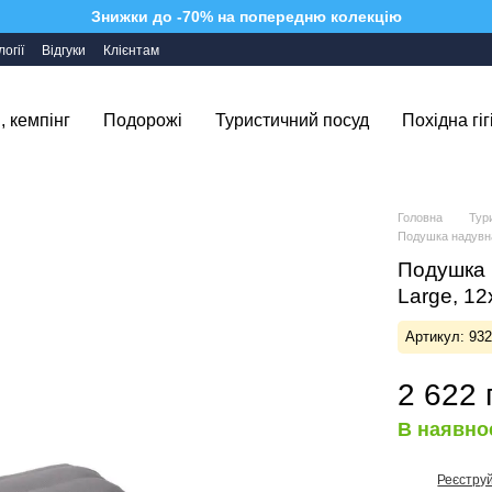
Знижки до -70% на попередню колекцію
огії
Відгуки
Клієнтам
, кемпінг
Подорожі
Туристичний посуд
Похідна гіг
Головна
Тур
Подушка надувна 
Подушка 
Large, 12
Артикул: 93
2 622 
В наявно
Реєстру
%