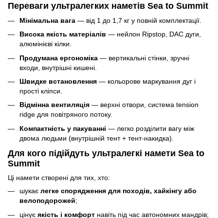
Переваги ультралегких наметів Sea to Summit
Мінімальна вага
— від 1 до 1,7 кг у повній комплектації.
Висока якість матеріалів
— нейлон Ripstop, DAC дуги,
алюмінієві кілки.
Продумана ергономіка
— вертикальні стінки, зручні
входи, внутрішні кишені.
Швидке встановлення
— кольорове маркування дуг і
прості кліпси.
Відмінна вентиляція
— верхні отвори, система tension
ridge для повітряного потоку.
Компактність у пакуванні
— легко розділити вагу між
двома людьми (внутрішній тент + тент-накидка).
Для кого підійдуть ультралегкі намети Sea to
Summit
Ці намети створені для тих, хто:
шукає
легке спорядження для походів, хайкінгу або
велоподорожей
;
цінує
якість і комфорт
навіть під час автономних мандрів;