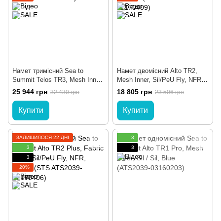
Намет тримісний Sea to
Намет двомісний Alto TR2,
Summit Telos TR3, Mesh Inner,
Mesh Inner, Sil/PeU Fly, NFR,
Sil / PeU, Green (STS
Green від Sea To Summit (STS
25 944 грн
18 805 грн
32 430 грн
23 506 грн
ATS2040-01180411)
ATS2039-01170409)
Купити
Купити
ЗАЛИШИЛОСЯ 22 ДНІ
3
3
3
3
−20%