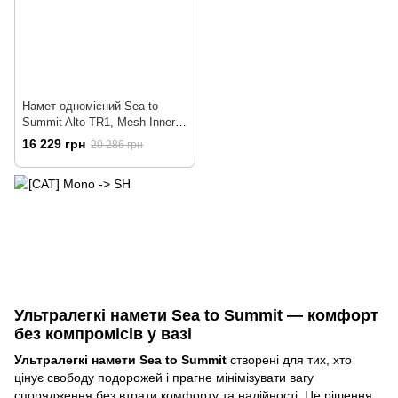
Намет одномісний Sea to
Summit Alto TR1, Mesh Inner,
Sil/PeU Fly, NFR, Green (STS
16 229 грн
20 286 грн
ATS2039-01160410)
Ультралегкі намети Sea to Summit — комфорт
без компромісів у вазі
Ультралегкі намети Sea to Summit
створені для тих, хто
цінує свободу подорожей і прагне мінімізувати вагу
спорядження без втрати комфорту та надійності. Це рішення