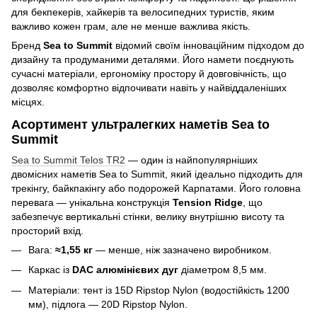
для бекпекерів, хайкерів та велосипедних туристів, яким
важливо кожен грам, але не менше важлива якість.
Бренд
Sea to Summit
відомий своїм інноваційним підходом до
дизайну та продуманими деталями. Його намети поєднують
сучасні матеріали, ергономіку простору й довговічність, що
дозволяє комфортно відпочивати навіть у найвіддаленіших
місцях.
Асортимент ультралегких наметів Sea to
Summit
Sea to Summit Telos TR2
— один із найпопулярніших
двомісних наметів Sea to Summit, який ідеально підходить для
трекінгу, байкпакінгу або подорожей Карпатами. Його головна
перевага — унікальна конструкція
Tension Ridge
, що
забезпечує вертикальні стінки, велику внутрішню висоту та
просторий вхід.
Вага:
≈1,55 кг
— менше, ніж зазначено виробником.
Каркас із
DAC алюмінієвих дуг
діаметром 8,5 мм.
Матеріали: тент із 15D Ripstop Nylon (водостійкість 1200
мм), підлога — 20D Ripstop Nylon.