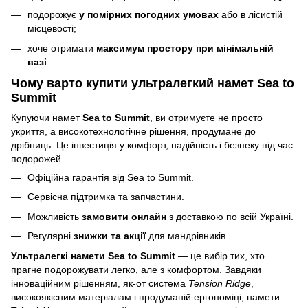
подорожує
у помірних погодних умовах
або в лісистій
місцевості;
хоче отримати
максимум простору при мінімальній
вазі
.
Чому варто купити ультралегкий намет Sea to
Summit
Купуючи намет
Sea to Summit
, ви отримуєте не просто
укриття, а високотехнологічне рішення, продумане до
дрібниць. Це інвестиція у комфорт, надійність і безпеку під час
подорожей.
Офіційна гарантія від Sea to Summit.
Сервісна підтримка та запчастини.
Можливість
замовити онлайн
з доставкою по всій Україні.
Регулярні
знижки та акції
для мандрівників.
Ультралегкі намети Sea to Summit
— це вибір тих, хто
прагне подорожувати легко, але з комфортом. Завдяки
інноваційним рішенням, як-от система
Tension Ridge
,
високоякісним матеріалам і продуманій ергономіці, намети