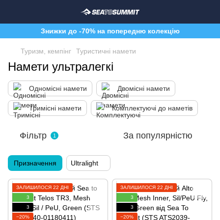
Знижки до -70% на попередню колекцію
Туризм, кемпінг
Туристичні намети
Намети ультралегкі
Одномісні намети
Двомісні намети
Тримісні намети
Комплектуючі до наметів
Фільтр
За популярністю
1
Призначення
Ultralight
ЗАЛИШИЛОСЯ 22 ДНІ
ЗАЛИШИЛОСЯ 22 ДНІ
3
3
3
3
−20%
−20%