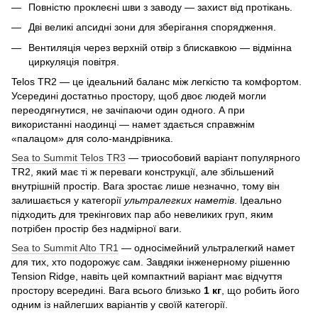
Повністю проклеєні шви з заводу — захист від протікань.
Дві великі апсидні зони для зберігання спорядження.
Вентиляція через верхній отвір з блискавкою — відмінна
циркуляція повітря.
Telos TR2 — це ідеальний баланс між легкістю та комфортом.
Усередині достатньо простору, щоб двоє людей могли
переодягнутися, не зачіпаючи один одного. А при
використанні наодинці — намет здається справжнім
«палацом» для соло-мандрівника.
Sea to Summit Telos TR3
— триособовий варіант популярного
TR2, який має ті ж переваги конструкції, але збільшений
внутрішній простір. Вага зростає лише незначно, тому він
залишається у категорії
ультралегких наметів
. Ідеально
підходить для трекінгових пар або невеликих груп, яким
потрібен простір без надмірної ваги.
Sea to Summit Alto TR1
— односімейний ультралегкий намет
для тих, хто подорожує сам. Завдяки інженерному рішенню
Tension Ridge, навіть цей компактний варіант має відчуття
простору всередині. Вага всього близько
1 кг
, що робить його
одним із найлегших варіантів у своїй категорії.