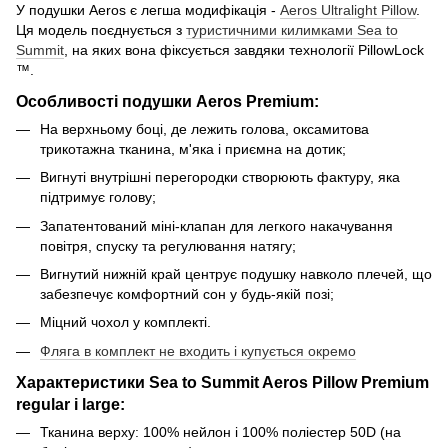
У подушки Aeros є легша модифікація -
Aeros Ultralight Pillow
.
Ця модель поєднується з
туристичними килимками Sea to
Summit
, на яких вона фіксується завдяки технології PillowLock
™.
Особливості подушки Aeros Premium:
На верхньому боці, де лежить голова, оксамитова
трикотажна тканина, м'яка і приємна на дотик;
Вигнуті внутрішні перегородки створюють фактуру, яка
підтримує голову;
Запатентований міні-клапан для легкого накачування
повітря, спуску та регулювання натягу;
Вигнутий нижній край центрує подушку навколо плечей, що
забезпечує комфортний сон у будь-якій позі;
Міцний чохол у комплекті.
Фляга в комплект не входить і купується окремо
Характеристики Sea to Summit Aeros Pillow Premium
regular і large:
Тканина верху: 100% нейлон і 100% поліестер 50D (на