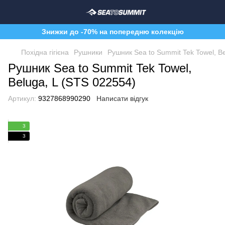
Знижки до -70% на попередню колекцію
Похідна гігієна
Рушники
Рушник Sea to Summit Tek Towel, B
Рушник Sea to Summit Tek Towel,
Beluga, L (STS 022554)
Артикул:
9327868990290
Написати відгук
3
3