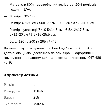
Матеріали 80% перероблений поліестер, 20% поліамід;
чохол — EVA;
Розміри: S/M/L/XL;
Розмір: 40×80 см / 50×100 см / 60×120 см / 75×150 см;
Розмір в упаковці: 7×10,5×14,5 см / 6,5×12×17,5 см /
8×12×20 см / 8,5×15×25,5 см;
Вага: 120 г / 200 г / 285 г / 445 г
Ви можете купити рушник Tek Towel від Sea To Summit за
доступною ціною і доставкою по всій Україні, оформивши
замовлення на нашому сайті, а також за телефоном: 067-689-
48-95.
Характеристики
Розмір
L
Розмір, см
120x60
Вага, г
285
Тип гарантії
Магазин