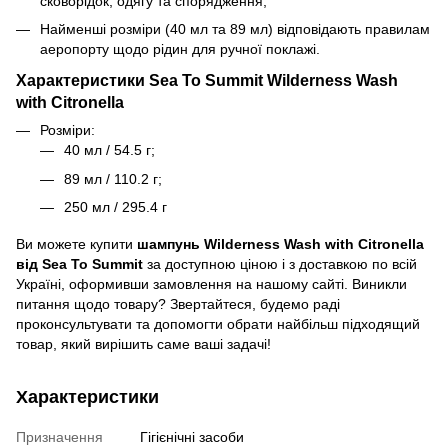
сковорідок, одягу та спорядження;
Найменші розміри (40 мл та 89 мл) відповідають правилам
аеропорту щодо рідин для ручної поклажі.
Характеристики Sea To Summit Wilderness Wash
with Citronella
Розміри:
40 мл / 54.5 г;
89 мл / 110.2 г;
250 мл / 295.4 г
Ви можете купити
шампунь Wilderness Wash with Citronella
від Sea To Summit
за доступною ціною і з доставкою по всій
Україні, оформивши замовлення на нашому сайті. Виникли
питання щодо товару? Звертайтеся, будемо раді
проконсультувати та допомогти обрати найбільш підходящий
товар, який вирішить саме ваші задачі!
Характеристики
Призначення
Гігієнічні засоби