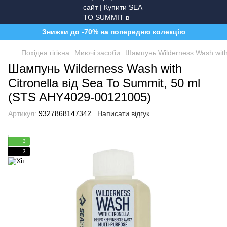
Знижки до -70% на попередню колекцію
Похідна гігієна
Миючі засоби
Шампунь Wilderness Wash with
Шампунь Wilderness Wash with
Citronella від Sea To Summit, 50 ml
(STS AHY4029-00121005)
Артикул:
9327868147342
Написати відгук
3
3