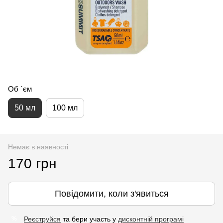
Об `єм
50 мл
100 мл
Немає в наявності
170 грн
Повідомити, коли з'явиться
Реєструйся
та бери участь у
дисконтній програмі
%