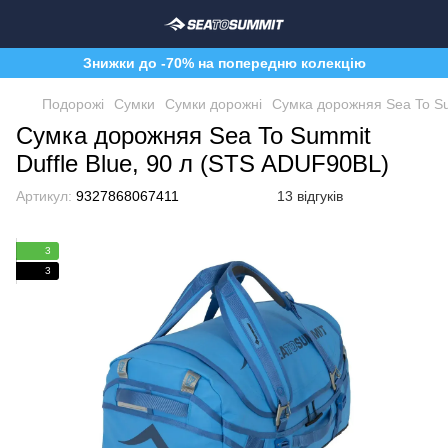
Знижки до -70% на попередню колекцію
Подорожі
Сумки
Сумки дорожні
Сумка дорожняя Sea To Su
Сумка дорожняя Sea To Summit
Duffle Blue, 90 л (STS ADUF90BL)
Артикул:
9327868067411
13 відгуків
3
3