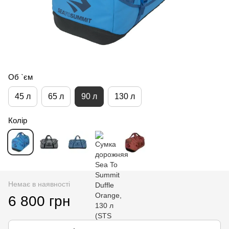
Об `єм
45 л
65 л
90 л
130 л
Колір
Немає в наявності
6 800 грн