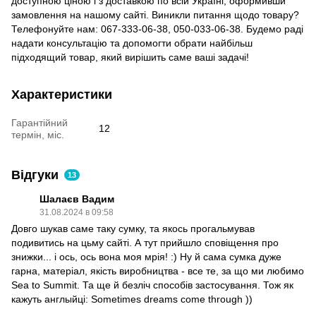
доступною ціною і з доставкою по всій Україні, оформивши
замовлення на нашому сайті. Виникли питання щодо товару?
Телефонуйте нам: 067-333-06-38, 050-033-06-38. Будемо раді
надати консультацію та допомогти обрати найбільш
підходящий товар, який вирішить саме ваші задачі!
Характеристики
Гарантійний
12
термін, міс.
Відгуки
13
Шалаєв Вадим
31.08.2024 в 09:58
Довго шукав саме таку сумку, та якось прогальмував
подивитись на цьму сайті. А тут прийшло сповіщення про
знижки... і ось, ось вона моя мрія! :) Ну й сама сумка дуже
гарна, матеріал, якість виробництва - все те, за що ми любимо
Sea to Summit. Та ще й безліч способів застосування. Тож як
кажуть англыйці: Sometimes dreams come through ))