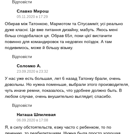
Відповісти
Славко Мирош
05.11.2020 в 17:29
Обирав між Татонкою, Мармотом та Сітусамміт, усі реально
дуже класні. Це вже питання дизайну, мабуть. Якось мені
більш сподобалася ця. Обрав 65л, поки цієї вистачити
повинно для командировок та недовгих поїздок. А там
подивимось, може й більшу візьму.
Відповісти
Соломко А.
23.09.2020 в 23:32
У нас уже есть большая, лет 6 назад Татонку брали, очень
довольны. Но нужна поменьше, выбрали этого производителя,
чуть иначе ремни, показалось, что удобнее должно быть. В
любом случае, очень внушительно выглядит, спасибо.
Відповісти
Наташа Шпилевая
06.09.2020 в 17:08
Я, в силу обстоятельств, езжу часто с ребенком, то по
лечению, то реабилитациям. Нужна была просто хорошая