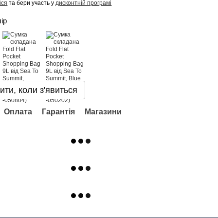
йся
та бери участь у
дисконтній програмі
лір
ити, коли з'явиться
Оплата
Гарантія
Магазини