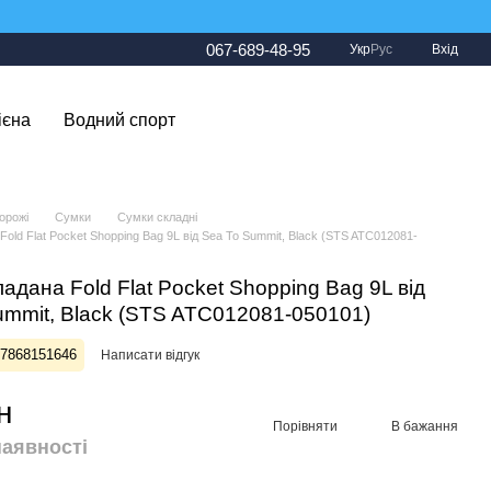
067-689-48-95
Укр
Рус
Вхід
ієна
Водний спорт
орожі
Сумки
Сумки складні
old Flat Pocket Shopping Bag 9L від Sea To Summit, Black (STS ATC012081-
адана Fold Flat Pocket Shopping Bag 9L від
ummit, Black (STS ATC012081-050101)
27868151646
Написати відгук
н
Порівняти
В бажання
наявності