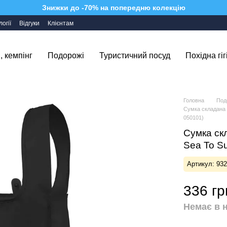
Знижки до -70% на попередню колекцію
огії
Відгуки
Клієнтам
, кемпінг
Подорожі
Туристичний посуд
Похідна гіг
Головна
Под
Сумка складана F
050101)
Сумка скл
Sea To S
Артикул: 93
336 гр
Немає в 