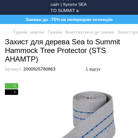
Знижки до -70% на попередню колекцію
Туризм, кемпінг
Гамаки
Комплектуючі до гамака
Захист дл
Захист для дерева Sea to Summit
Hammock Tree Protector (STS
AHAMTP)
Артикул:
2000925780863
1 відгук
3
3