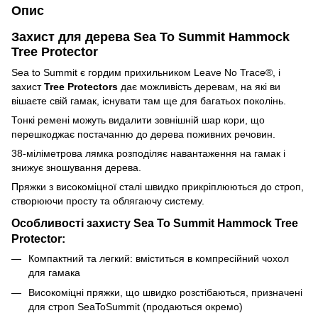
Опис
Захист для дерева Sea To Summit Hammock
Tree Protector
Sea to Summit є гордим прихильником Leave No Trace®, і
захист
Tree Protectors
дає можливість деревам, на які ви
вішаєте свій гамак, існувати там ще для багатьох поколінь.
Тонкі ремені можуть видалити зовнішній шар кори, що
перешкоджає постачанню до дерева поживних речовин.
38-міліметрова лямка розподіляє навантаження на гамак і
знижує зношування дерева.
Пряжки з високоміцної сталі швидко прикріплюються до строп,
створюючи просту та облягаючу систему.
Особливості захисту Sea To Summit Hammock Tree
Protector:
Компактний та легкий: вміститься в компресійний чохол
для гамака
Високоміцні пряжки, що швидко розстібаються, призначені
для строп SeaToSummit (продаються окремо)