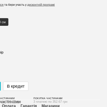
йся
та бери участь у
дисконтній програмі
3 см
лір
В кредит
ЧАСТИНАМИ
ПОКУПКА ЧАСТИНАМИ
і по 352.67 грн
3 платежі по 352.67 грн
Оплата
Гарантія
Магазини