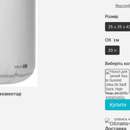
Реєстру
%
Розмір
25 x 25 x 4
Об `єм
20 л
Виберіть ко
 коментар
Купити
ОПЛАТА 
3 платеж
Доставка