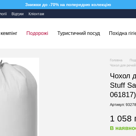
Знижки до -70% на попередню колекцію
огії
Відгуки
Клієнтам
 кемпінг
Подорожі
Туристичний посуд
Похідна гігі
Головна
Под
Чохол для речей 
Чохол д
Stuff S
061817
Артикул: 9327
1 058 
В наявно