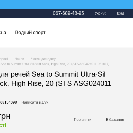
067-689-48-95
Укр
Рус
Вхід
єна
Водний спорт
орожі
Чохли
Чохли для одягу
Sea to Summit Ultra-Sil Stuff Sack, High Rise, 20 (STS ASG024011-061817)
ля речей Sea to Summit Ultra-Sil
ack, High Rise, 20 (STS ASG024011-
)
868154098
Написати відгук
грн
Порівняти
В бажання
сті