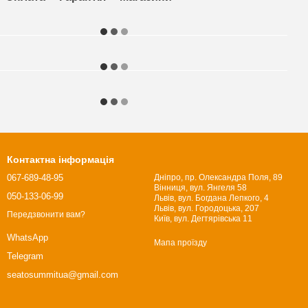
Контактна інформація
067-689-48-95
Дніпро, пр. Олександра Поля, 89
Вінниця, вул. Янгеля 58
050-133-06-99
Львів, вул. Богдана Лепкого, 4
Львів, вул. Городоцька, 207
Передзвонити вам?
Київ, вул. Дегтярівська 11
WhatsApp
Мапа проїзду
Telegram
seatosummitua@gmail.com