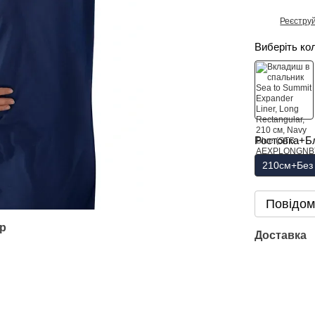
Реєстру
%
Виберіть ко
Ростовка+Б
210см+Без 
Повідом
ар
Доставка