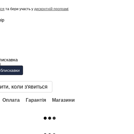
йся
та бери участь у
дисконтній програмі
лір
лискавка
блискавки
ити, коли з'явиться
Оплата
Гарантія
Магазини