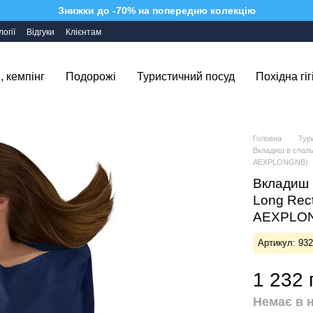
Знижки до -70% на попередню колекцію
огії
Відгуки
Клієнтам
, кемпінг
Подорожі
Туристичний посуд
Похідна гіг
Головна
Тур
Вкладиш в спальн
AEXPLONGNB)
Вкладиш в
Long Rect
AEXPLO
Артикул: 93
1 232 
Немає в 