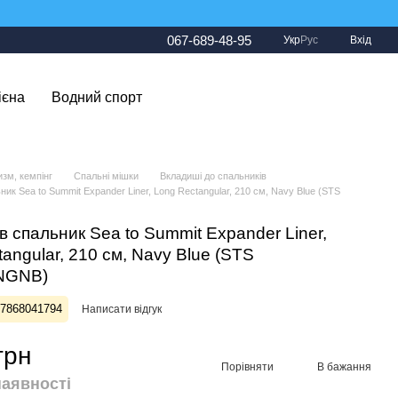
067-689-48-95
Укр
Рус
Вхід
ієна
Водний спорт
изм, кемпінг
Спальні мішки
Вкладиші до спальників
ик Sea to Summit Expander Liner, Long Rectangular, 210 см, Navy Blue (STS
 спальник Sea to Summit Expander Liner,
angular, 210 см, Navy Blue (STS
NGNB)
27868041794
Написати відгук
грн
Порівняти
В бажання
наявності