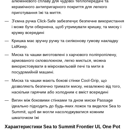
алюмінієвого сплаву для чудової теплопередачі та
керамічного антипригарного покриття для легкого
приготування їжі та миття.
З'ємна ручка Click-Safe забезпечує безпечне використання
і може бути обернена, щоб утримувати кришку, та миску і
кружку всередині
Кришка має зручну ручку та силіконову гумову накладку
LidKeep.
Миска та чашки виготовлені з харчового поліпропілену,
армованого скловолокном, легко миється, можна
використовувати в мікрохвильовій печі та мити в
посудомийній машині.
Миска та чашки мають бокові стінки Cool-Grip, що
дозволяють безпечно тримати миску, незалежно від того,
наскільки гарячим або холодним є вміст всередині
Вигин між боковими стінками та дном миски Passage
ідеально підходить до будь-яких ложок та виделок Sea to
Summit, щоб ви могли насолоджуватися кожним
шматочком їжі
Характеристики
Sea to Summit Frontier UL One Pot