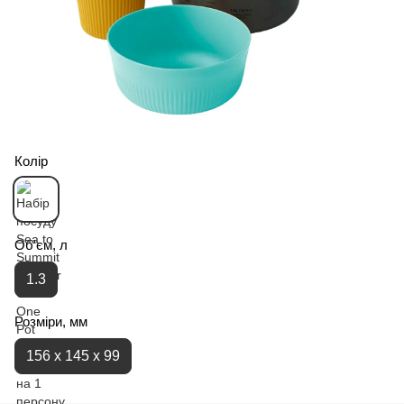
Колір
Об'єм, л
1.3
Розміри, мм
156 x 145 x 99