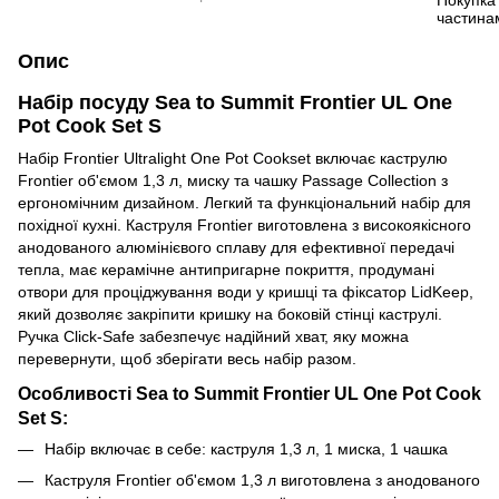
Опис
Набір посуду Sea to Summit Frontier UL One
Pot Cook Set S
Набір Frontier Ultralight One Pot Cookset включає каструлю
Frontier об'ємом 1,3 л, миску та чашку Passage Collection з
ергономічним дизайном. Легкий та функціональний набір для
похідної кухні. Каструля Frontier виготовлена з високоякісного
анодованого алюмінієвого сплаву для ефективної передачі
тепла, має керамічне антипригарне покриття, продумані
отвори для проціджування води у кришці та фіксатор LidKeep,
який дозволяє закріпити кришку на боковій стінці каструлі.
Ручка Click-Safe забезпечує надійний хват, яку можна
перевернути, щоб зберігати весь набір разом.
Особливості
Sea to Summit Frontier UL One Pot Cook
Set S
:
Набір включає в себе: каструля 1,3 л, 1 миска, 1 чашка
Каструля Frontier об'ємом 1,3 л виготовлена з анодованого