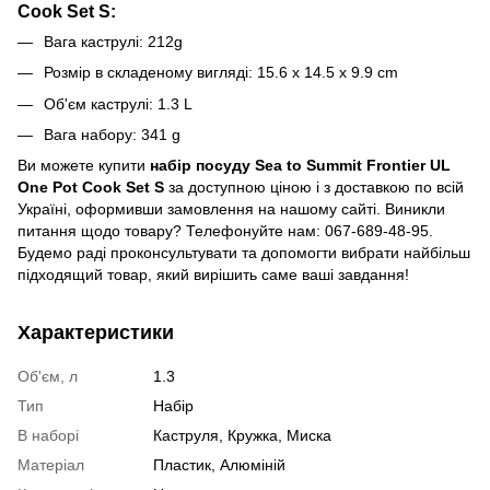
Cook Set S
:
Вага каструлі: 212g
Розмір в складеному вигляді: 15.6 x 14.5 x 9.9 cm
Об'єм каструлі: 1.3 L
Вага набору: 341 g
Ви можете купити
набір посуду Sea to Summit Frontier UL
One Pot Cook Set S
за доступною ціною і з доставкою по всій
Україні, оформивши замовлення на нашому сайті. Виникли
питання щодо товару? Телефонуйте нам: 067-689-48-95.
Будемо раді проконсультувати та допомогти вибрати найбільш
підходящий товар, який вирішить саме ваші завдання!
Характеристики
Об'єм, л
1.3
Тип
Набір
В наборі
Каструля, Кружка, Миска
Матеріал
Пластик, Алюміній