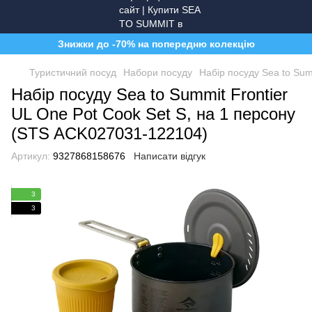
Знижки до -70% на попередню колекцію
Туристичний посуд
Набори посуду
Набір посуду Sea to Sum
Набір посуду Sea to Summit Frontier
UL One Pot Cook Set S, на 1 персону
(STS ACK027031-122104)
Артикул:
9327868158676
Написати відгук
3
3