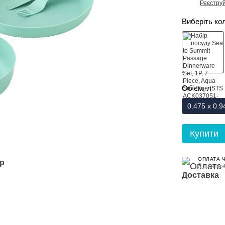
Реєстру
%
Виберіть ко
Об'єм, л
0.475 х 0.9
Купити
ОПЛАТА 
ар
3 платеж
Доставка