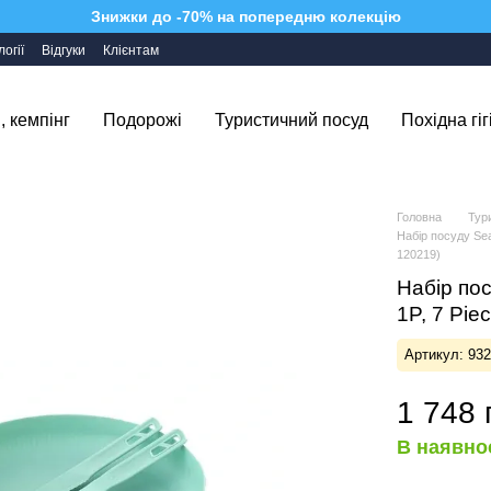
Знижки до -70% на попередню колекцію
огії
Відгуки
Клієнтам
, кемпінг
Подорожі
Туристичний посуд
Похідна гіг
Головна
Тур
Набір посуду Sea
120219)
Набір пос
1P, 7 Pi
Артикул: 93
1 748 
В наявно